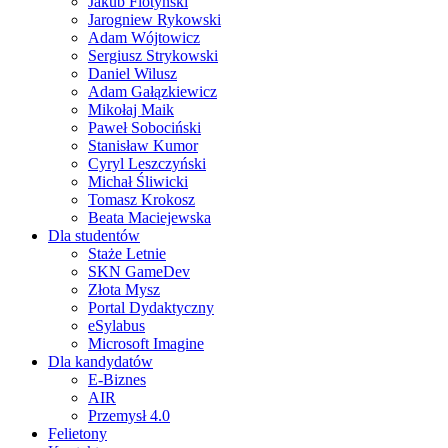
Jakub Flotyński
Jarogniew Rykowski
Adam Wójtowicz
Sergiusz Strykowski
Daniel Wilusz
Adam Gałązkiewicz
Mikołaj Maik
Paweł Sobociński
Stanisław Kumor
Cyryl Leszczyński
Michał Śliwicki
Tomasz Krokosz
Beata Maciejewska
Dla studentów
Staże Letnie
SKN GameDev
Złota Mysz
Portal Dydaktyczny
eSylabus
Microsoft Imagine
Dla kandydatów
E-Biznes
AIR
Przemysł 4.0
Felietony