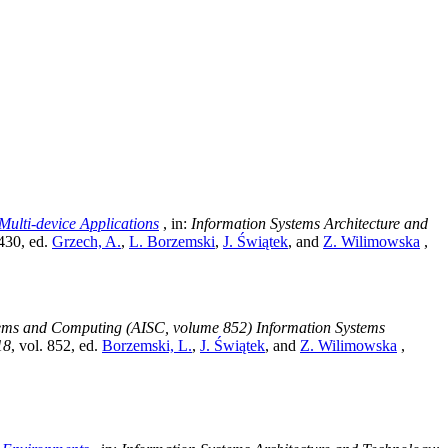
ulti-device Applications
, in:
Information Systems Architecture and
 430
, ed.
Grzech, A.
,
L. Borzemski
,
J. Świątek
, and
Z. Wilimowska
,
stems and Computing (AISC, volume 852) Information Systems
18
, vol. 852
, ed.
Borzemski, L.
,
J. Świątek
, and
Z. Wilimowska
,