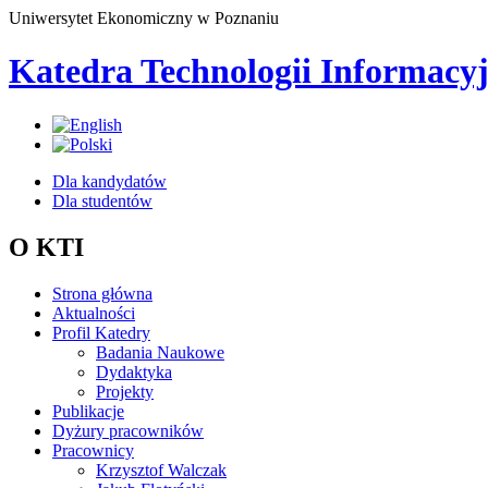
Uniwersytet Ekonomiczny w Poznaniu
Katedra Technologii Informacy
Dla kandydatów
Dla studentów
O KTI
Strona główna
Aktualności
Profil Katedry
Badania Naukowe
Dydaktyka
Projekty
Publikacje
Dyżury pracowników
Pracownicy
Krzysztof Walczak