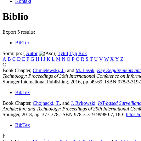
Kontakt
Biblio
Export 5 results:
BibTex
Sortuj po: [
Autor
]
Tytuł
Typ
Rok
A
B
C
D
E
F
G
H
I
J
K
L
M
N
O
P
Q
R
S
T
U
V
W
X
Y
Z
C
Book Chapter,
Chmielewski, J.
, and
M. Lasak
,
Key Requirements and
Technology: Proceedings of 36th International Conference on Inform
Springer International Publishing, 2016, pp. 49-69, ISBN 978-3-31
BibTex
Book Chapter,
Chojnacki, T.
, and
J. Rykowski
,
IoT-based Surveillanc
Architecture and Technology: Proceedings of 39th International Con
Springer, 2018, pp. 377-378, ISBN 978-3-319-99980-7, DOI
https:/
BibTex
F