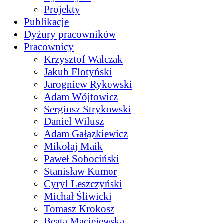
Projekty
Publikacje
Dyżury pracowników
Pracownicy
Krzysztof Walczak
Jakub Flotyński
Jarogniew Rykowski
Adam Wójtowicz
Sergiusz Strykowski
Daniel Wilusz
Adam Gałązkiewicz
Mikołaj Maik
Paweł Sobociński
Stanisław Kumor
Cyryl Leszczyński
Michał Śliwicki
Tomasz Krokosz
Beata Maciejewska