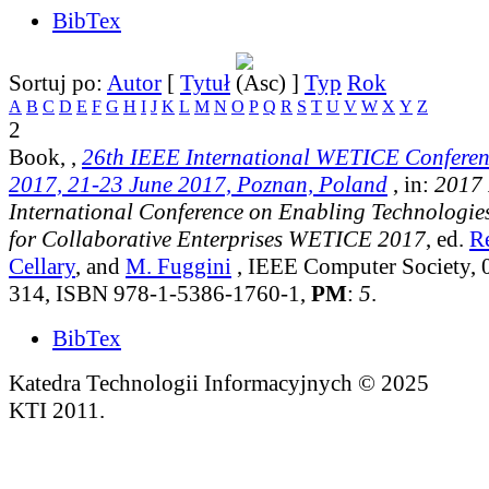
BibTex
Sortuj po:
Autor
[
Tytuł
]
Typ
Rok
A
B
C
D
E
F
G
H
I
J
K
L
M
N
O
P
Q
R
S
T
U
V
W
X
Y
Z
2
Book,
,
26th IEEE International WETICE Confere
2017, 21-23 June 2017, Poznan, Poland
, in:
2017 
International Conference on Enabling Technologies
for Collaborative Enterprises WETICE 2017
, ed.
R
Cellary
, and
M. Fuggini
, IEEE Computer Society, 
314, ISBN 978-1-5386-1760-1,
PM
:
5
.
BibTex
Katedra Technologii Informacyjnych © 2025
KTI 2011.