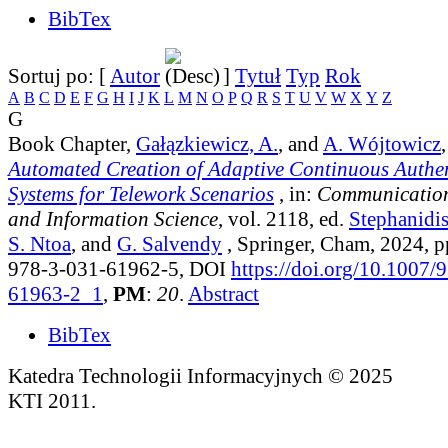
BibTex
Sortuj po: [
Autor
]
Tytuł
Typ
Rok
A
B
C
D
E
F
G
H
I
J
K
L
M
N
O
P
Q
R
S
T
U
V
W
X
Y
Z
G
Book Chapter,
Gałązkiewicz, A.
, and
A. Wójtowicz
Automated Creation of Adaptive Continuous Authen
Systems for Telework Scenarios
, in:
Communication
and Information Science
, vol. 2118
, ed.
Stephanidis
S. Ntoa
, and
G. Salvendy
, Springer, Cham, 2024, 
978-3-031-61962-5, DOI
https://doi.org/10.1007/
61963-2_1
,
PM
:
20
.
Abstract
BibTex
Katedra Technologii Informacyjnych © 2025
KTI 2011.