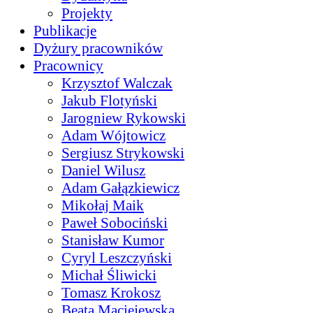
Projekty
Publikacje
Dyżury pracowników
Pracownicy
Krzysztof Walczak
Jakub Flotyński
Jarogniew Rykowski
Adam Wójtowicz
Sergiusz Strykowski
Daniel Wilusz
Adam Gałązkiewicz
Mikołaj Maik
Paweł Sobociński
Stanisław Kumor
Cyryl Leszczyński
Michał Śliwicki
Tomasz Krokosz
Beata Maciejewska