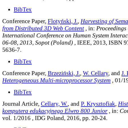
BibTex
Conference Paper,
Flotyński, J.
,
Harvesting of Sem
from Distributed 3D Web Content
, in:
Proceedings 
International Conference on Human System Interac
06-08, 2013, Sopot (Poland)
, IEEE, 2013, ISBN 9
5636-7.
BibTex
Conference Paper,
Brzeziński, J.
,
W. Cellary
, and
J.
Heterogeneous Multi-microprocessor System
, 01/1
BibTex
Journal Article,
Cellary, W.
, and
P. Krysztofiak
,
His
komputera edukacyjnego Elwro 800 Junior
, in:
Co
vol. 1/2016
, IDG Poland, 2016, pp. 20-24.