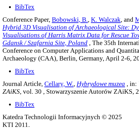
BibTex
Conference Paper,
Bobowski, B.
,
K. Walczak
, and
M
Hybrid 3D Visualisation of Archaeological Site: 
Visualisations of Harris Matrix Data for Rescue T
Gdansk / Szafarnia Site, Poland
, The 35th Internat
Conference on Computer Applications and Quantita
Archaeology (CAA), Berlin, Germany, April 2-6, 20
BibTex
Journal Article,
Cellary, W.
,
Hybrydowe muzea
, in:
ZAiKS
, vol. 30
, Stowarzyszenie Autorów ZAiKS, 2
BibTex
Katedra Technologii Informacyjnych © 2025
KTI 2011.