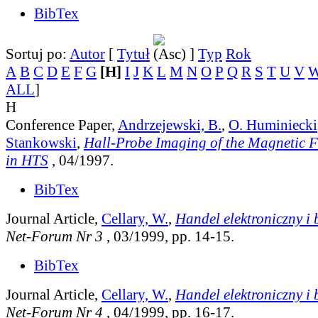
BibTex
Sortuj po:
Autor
[
Tytuł
]
Typ
Rok
A
B
C
D
E
F
G
[H]
I
J
K
L
M
N
O
P
Q
R
S
T
U
V
ALL
]
H
Conference Paper,
Andrzejewski, B.
,
O. Huminiecki
Stankowski
,
Hall-Probe Imaging of the Magnetic F
in HTS
, 04/1997.
BibTex
Journal Article,
Cellary, W.
,
Handel elektroniczny i 
Net-Forum Nr 3
, 03/1999, pp. 14-15.
BibTex
Journal Article,
Cellary, W.
,
Handel elektroniczny i 
Net-Forum Nr 4
, 04/1999, pp. 16-17.