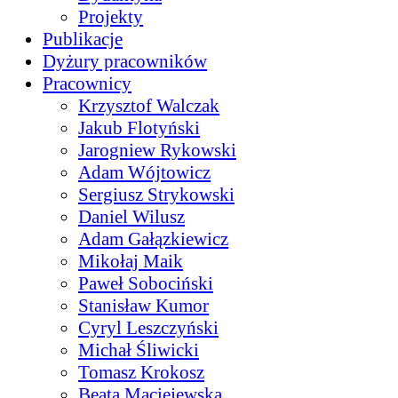
Projekty
Publikacje
Dyżury pracowników
Pracownicy
Krzysztof Walczak
Jakub Flotyński
Jarogniew Rykowski
Adam Wójtowicz
Sergiusz Strykowski
Daniel Wilusz
Adam Gałązkiewicz
Mikołaj Maik
Paweł Sobociński
Stanisław Kumor
Cyryl Leszczyński
Michał Śliwicki
Tomasz Krokosz
Beata Maciejewska