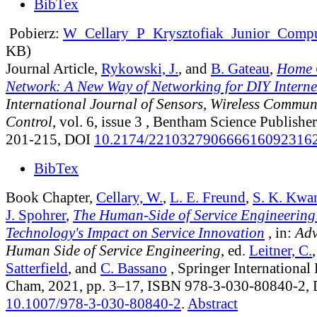
BibTex
Pobierz:
W_Cellary_P_Krysztofiak_Junior_Comp
KB)
Journal Article,
Rykowski, J.
, and
B. Gateau
,
Home 
Network: A New Way of Networking for DIY Interne
International Journal of Sensors, Wireless Commun
Control
, vol. 6, issue 3
, Bentham Science Publisher
201-215, DOI
10.2174/221032790666616092316
BibTex
Book Chapter,
Cellary, W.
,
L. E. Freund
,
S. K. Kwa
J. Spohrer
,
The Human-Side of Service Engineering
Technology's Impact on Service Innovation
, in:
Adv
Human Side of Service Engineering
, ed.
Leitner, C.
Satterfield
, and
C. Bassano
, Springer International
Cham, 2021, pp. 3–17, ISBN 978-3-030-80840-2,
10.1007/978-3-030-80840-2
.
Abstract