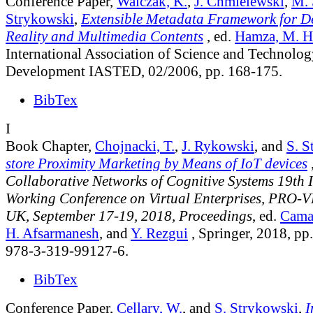
Conference Paper,
Walczak, K.
,
J. Chmielewski
,
M. 
Strykowski
,
Extensible Metadata Framework for De
Reality and Multimedia Contents
, ed.
Hamza, M. H
International Association of Science and Technolog
Development IASTED, 02/2006, pp. 168-175.
BibTex
I
Book Chapter,
Chojnacki, T.
,
J. Rykowski
, and
S. S
store Proximity Marketing by Means of IoT devices
,
Collaborative Networks of Cognitive Systems 19th
Working Conference on Virtual Enterprises, PRO-V
UK, September 17-19, 2018, Proceedings
, ed.
Cama
H. Afsarmanesh
, and
Y. Rezgui
, Springer, 2018, p
978-3-319-99127-6.
BibTex
Conference Paper,
Cellary, W.
, and
S. Strykowski
,
I