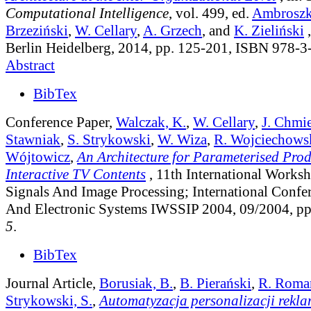
Computational Intelligence
, vol. 499
, ed.
Ambroszki
Brzeziński
,
W. Cellary
,
A. Grzech
, and
K. Zieliński
,
Berlin Heidelberg, 2014, pp. 125-201, ISBN 978-
Abstract
BibTex
Conference Paper,
Walczak, K.
,
W. Cellary
,
J. Chmi
Stawniak
,
S. Strykowski
,
W. Wiza
,
R. Wojciechows
Wójtowicz
,
An Architecture for Parameterised Prod
Interactive TV Contents
, 11th International Works
Signals And Image Processing; International Confe
And Electronic Systems IWSSIP 2004, 09/2004, p
5
.
BibTex
Journal Article,
Borusiak, B.
,
B. Pierański
,
R. Roma
Strykowski, S.
,
Automatyzacja personalizacji rekla