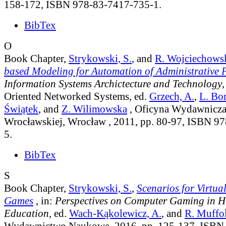
158-172, ISBN 978-83-7417-735-1.
BibTex
O
Book Chapter,
Strykowski, S.
, and
R. Wojciechows
based Modeling for Automation of Administrative 
Information Systems Archictecture and Technology
,
Oriented Networked Systems
, ed.
Grzech, A.
,
L. Bo
Świątek
, and
Z. Wilimowska
, Oficyna Wydawnicza 
Wrocławskiej, Wrocław , 2011, pp. 80-97, ISBN 9
5.
BibTex
S
Book Chapter,
Strykowski, S.
,
Scenarios for Virtu
Games
, in:
Perspectives on Computer Gaming in H
Education
, ed.
Wach-Kąkolewicz, A.
, and
R. Muffol
Wydawnictwo Naukowe, 2016, pp. 125-137, ISBN