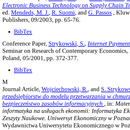
Electronic Business Technology on Supply Chain T
ed.
Mendeds, M. J.
,
R. Suomi
, and
G. Passos
, Kluw
Publishers, 09/2003, pp. 65-76.
BibTex
Conference Paper,
Strykowski, S.
,
Internet Payment
Seminar on Research of Contemporary Economics,
Poland, 05/2001, pp. 372-377.
BibTex
M
Journal Article,
Wojciechowski, R.
, and
S. Strykow
przedsiębiorstw do modelu przetwarzania w chmurz
bezpieczeństwo zasobów informacyjnych
, in:
Matem
informatyka na usługach ekonomii: Informatyka E
Zeszyty Naukowe. Uniwersyt Ekonomiczny w Pozna
Wydawnictwa Uniwersytetu Ekonomicznego w Pozn