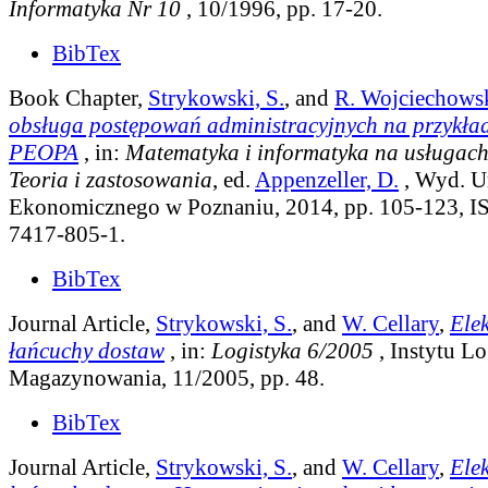
Informatyka Nr 10
, 10/1996, pp. 17-20.
BibTex
Book Chapter,
Strykowski, S.
, and
R. Wojciechows
obsługa postępowań administracyjnych na przykład
PEOPA
, in:
Matematyka i informatyka na usługach
Teoria i zastosowania
, ed.
Appenzeller, D.
, Wyd. U
Ekonomicznego w Poznaniu, 2014, pp. 105-123, I
7417-805-1.
BibTex
Journal Article,
Strykowski, S.
, and
W. Cellary
,
Ele
łańcuchy dostaw
, in:
Logistyka 6/2005
, Instytu Lo
Magazynowania, 11/2005, pp. 48.
BibTex
Journal Article,
Strykowski, S.
, and
W. Cellary
,
Ele