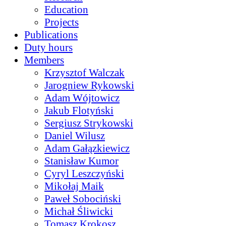
Education
Projects
Publications
Duty hours
Members
Krzysztof Walczak
Jarogniew Rykowski
Adam Wójtowicz
Jakub Flotyński
Sergiusz Strykowski
Daniel Wilusz
Adam Gałązkiewicz
Stanisław Kumor
Cyryl Leszczyński
Mikołaj Maik
Paweł Sobociński
Michał Śliwicki
Tomasz Krokosz