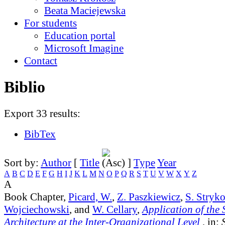
Beata Maciejewska
For students
Education portal
Microsoft Imagine
Contact
Biblio
Export 33 results:
BibTex
Sort by:
Author
[
Title
]
Type
Year
A
B
C
D
E
F
G
H
I
J
K
L
M
N
O
P
Q
R
S
T
U
V
W
X
Y
Z
A
Book Chapter,
Picard, W.
,
Z. Paszkiewicz
,
S. Stryk
Wojciechowski
, and
W. Cellary
,
Application of the 
Architecture at the Inter-Organizational Level
, in: