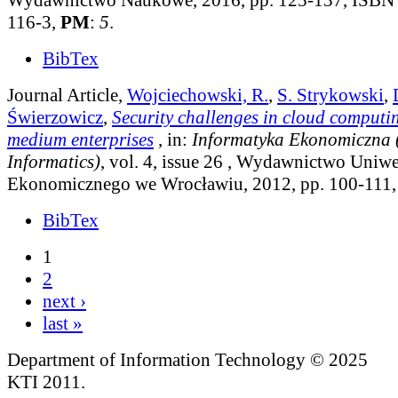
116-3,
PM
:
5
.
BibTex
Journal Article,
Wojciechowski, R.
,
S. Strykowski
,
Świerzowicz
,
Security challenges in cloud computi
medium enterprises
, in:
Informatyka Ekonomiczna 
Informatics)
, vol. 4, issue 26
, Wydawnictwo Uniwe
Ekonomicznego we Wrocławiu, 2012, pp. 100-111
BibTex
1
2
next ›
last »
Department of Information Technology © 2025
KTI 2011.