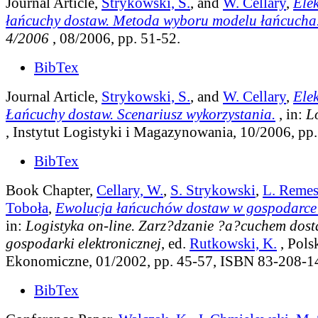
Journal Article,
Strykowski, S.
, and
W. Cellary
,
Ele
łańcuchy dostaw. Metoda wyboru modelu łańcucha
4/2006
, 08/2006, pp. 51-52.
BibTex
Journal Article,
Strykowski, S.
, and
W. Cellary
,
Ele
Łańcuchy dostaw. Scenariusz wykorzystania.
, in:
L
, Instytut Logistyki i Magazynowania, 10/2006, pp.
BibTex
Book Chapter,
Cellary, W.
,
S. Strykowski
,
L. Reme
Toboła
,
Ewolucja łańcuchów dostaw w gospodarce e
in:
Logistyka on-line. Zarz?dzanie ?a?cuchem dos
gospodarki elektronicznej
, ed.
Rutkowski, K.
, Pols
Ekonomiczne, 01/2002, pp. 45-57, ISBN 83-208-1
BibTex