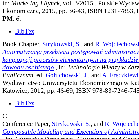
in:
Marketing i Rynek
, vol. 3/2015
, Polskie Wyda
Ekonomiczne, 2015, pp. 36-43, ISBN 1231-7853,
PM
:
6
.
BibTex
Book Chapter,
Strykowski, S.
, and
R. Wojciechows
Automatyzacja przebiegu postępowań administracy
kompozycji procesów elementarnych na przykładzi
dowodu osobistego
, in:
Technologie Wiedzy w Zar
Publicznym
, ed.
Gołuchowski, J.
, and
A. Frączkiew
Wydawnictwo Uniwersytetu Ekonomicznego w Kat
Katowice, 2012, pp. 46-69, ISBN 978-83-7246-745
BibTex
C
Conference Paper,
Strykowski, S.
, and
R. Wojciech
Composable Modeling and Execution of Administra