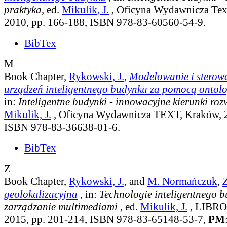
praktyka
, ed.
Mikulik, J.
, Oficyna Wydawnicza Tex
2010, pp. 166-188, ISBN 978-83-60560-54-9.
BibTex
M
Book Chapter,
Rykowski, J.
,
Modelowanie i sterowa
urządzeń inteligentnego budynku za pomocą ontolog
in:
Inteligentne budynki - innowacyjne kierunki roz
Mikulik, J.
, Oficyna Wydawnicza TEXT, Kraków, 2
ISBN 978-83-36638-01-6.
BibTex
Z
Book Chapter,
Rykowski, J.
, and
M. Normańczuk
,
geolokalizacyjna
, in:
Technologie inteligentnego 
zarządzanie multimediami
, ed.
Mikulik, J.
, LIBRO
2015, pp. 201-214, ISBN 978-83-65148-53-7,
PM