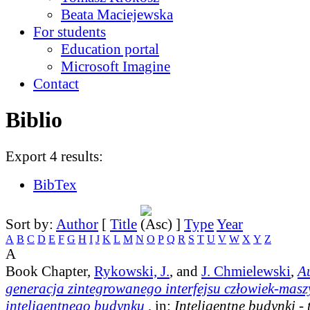
Beata Maciejewska
For students
Education portal
Microsoft Imagine
Contact
Biblio
Export 4 results:
BibTex
Sort by:
Author
[
Title
]
Type
Year
A
B
C
D
E
F
G
H
I
J
K
L
M
N
O
P
Q
R
S
T
U
V
W
X
Y
Z
A
Book Chapter,
Rykowski, J.
, and
J. Chmielewski
,
A
generacja zintegrowanego interfejsu człowiek-masz
inteligentnego budynku
, in:
Inteligentne budynki - 