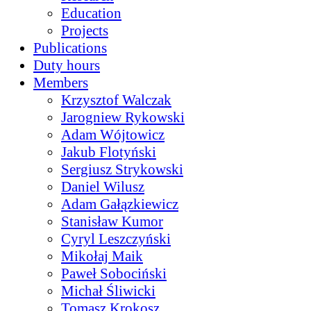
Education
Projects
Publications
Duty hours
Members
Krzysztof Walczak
Jarogniew Rykowski
Adam Wójtowicz
Jakub Flotyński
Sergiusz Strykowski
Daniel Wilusz
Adam Gałązkiewicz
Stanisław Kumor
Cyryl Leszczyński
Mikołaj Maik
Paweł Sobociński
Michał Śliwicki
Tomasz Krokosz