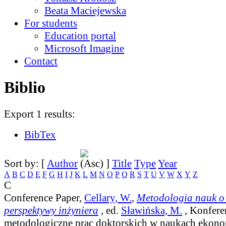
Beata Maciejewska
For students
Education portal
Microsoft Imagine
Contact
Biblio
Export 1 results:
BibTex
Sort by: [
Author
]
Title
Type
Year
A
B
C
D
E
F
G
H
I
J
K
L
M
N
O
P
Q
R
S
T
U
V
W
X
Y
Z
C
Conference Paper,
Cellary, W.
,
Metodologia nauk o 
perspektywy inżyniera
, ed.
Sławińska, M.
, Konfere
metodologiczne prac doktorskich w naukach ekono