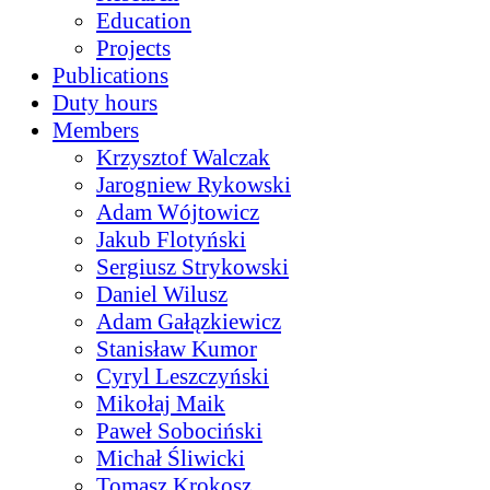
Education
Projects
Publications
Duty hours
Members
Krzysztof Walczak
Jarogniew Rykowski
Adam Wójtowicz
Jakub Flotyński
Sergiusz Strykowski
Daniel Wilusz
Adam Gałązkiewicz
Stanisław Kumor
Cyryl Leszczyński
Mikołaj Maik
Paweł Sobociński
Michał Śliwicki
Tomasz Krokosz