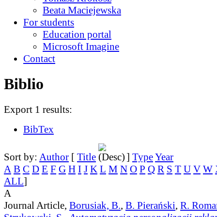
Beata Maciejewska
For students
Education portal
Microsoft Imagine
Contact
Biblio
Export 1 results:
BibTex
Sort by:
Author
[
Title
]
Type
Year
A
B
C
D
E
F
G
H
I
J
K
L
M
N
O
P
Q
R
S
T
U
V
W
ALL
]
A
Journal Article,
Borusiak, B.
,
B. Pierański
,
R. Roma