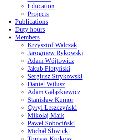
Education
Projects
Publications
Duty hours
Members
Krzysztof Walczak
Jarogniew Rykowski
Adam Wójtowicz
Jakub Flotyński
Sergiusz Strykowski
Daniel Wilusz
Adam Gałązkiewicz
Stanisław Kumor
Cyryl Leszczyński
Mikołaj Maik
Paweł Sobociński
Michał Śliwicki
Tomasz Krokosz