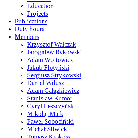
Education
Projects
Publications
Duty hours
Members
Krzysztof Walczak
Jarogniew Rykowski
Adam Wójtowicz
Jakub Flotyński
Sergiusz Strykowski
Daniel Wilusz
Adam Gałązkiewicz
Stanisław Kumor
Cyryl Leszczyński
Mikołaj Maik
Paweł Sobociński
Michał Śliwicki
Tomasz Krokosz