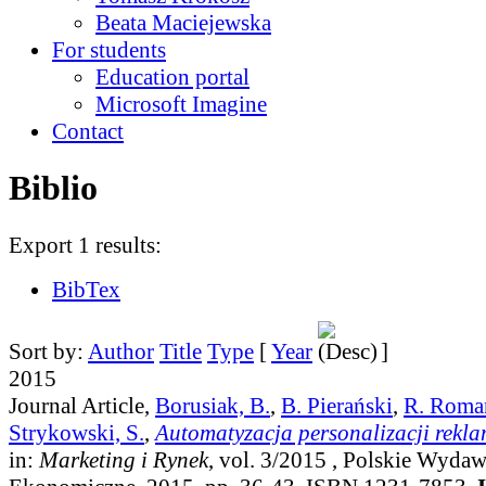
Beata Maciejewska
For students
Education portal
Microsoft Imagine
Contact
Biblio
Export 1 results:
BibTex
Sort by:
Author
Title
Type
[
Year
]
2015
Journal Article,
Borusiak, B.
,
B. Pierański
,
R. Roma
Strykowski, S.
,
Automatyzacja personalizacji rekla
in:
Marketing i Rynek
, vol. 3/2015
, Polskie Wyda