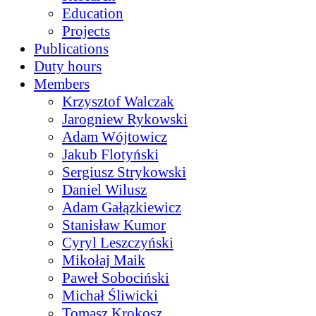
Education
Projects
Publications
Duty hours
Members
Krzysztof Walczak
Jarogniew Rykowski
Adam Wójtowicz
Jakub Flotyński
Sergiusz Strykowski
Daniel Wilusz
Adam Gałązkiewicz
Stanisław Kumor
Cyryl Leszczyński
Mikołaj Maik
Paweł Sobociński
Michał Śliwicki
Tomasz Krokosz