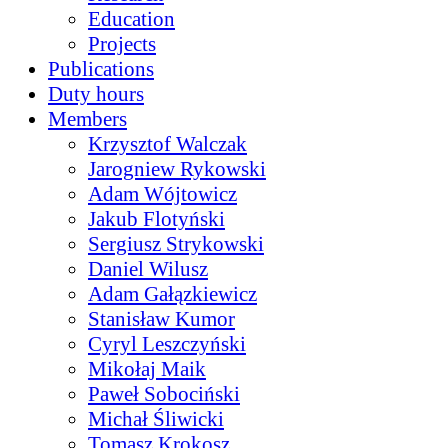
Education
Projects
Publications
Duty hours
Members
Krzysztof Walczak
Jarogniew Rykowski
Adam Wójtowicz
Jakub Flotyński
Sergiusz Strykowski
Daniel Wilusz
Adam Gałązkiewicz
Stanisław Kumor
Cyryl Leszczyński
Mikołaj Maik
Paweł Sobociński
Michał Śliwicki
Tomasz Krokosz