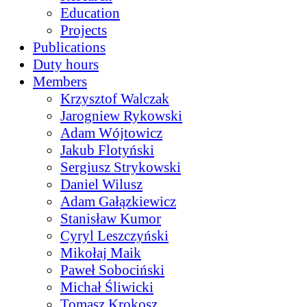
Education
Projects
Publications
Duty hours
Members
Krzysztof Walczak
Jarogniew Rykowski
Adam Wójtowicz
Jakub Flotyński
Sergiusz Strykowski
Daniel Wilusz
Adam Gałązkiewicz
Stanisław Kumor
Cyryl Leszczyński
Mikołaj Maik
Paweł Sobociński
Michał Śliwicki
Tomasz Krokosz