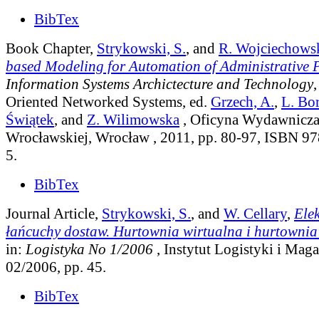
BibTex
Book Chapter,
Strykowski, S.
, and
R. Wojciechows
based Modeling for Automation of Administrative 
Information Systems Archictecture and Technology
,
Oriented Networked Systems
, ed.
Grzech, A.
,
L. Bo
Świątek
, and
Z. Wilimowska
, Oficyna Wydawnicza 
Wrocławskiej, Wrocław , 2011, pp. 80-97, ISBN 9
5.
BibTex
Journal Article,
Strykowski, S.
, and
W. Cellary
,
Ele
łańcuchy dostaw. Hurtownia wirtualna i hurtownia 
in:
Logistyka No 1/2006
, Instytut Logistyki i Mag
02/2006, pp. 45.
BibTex