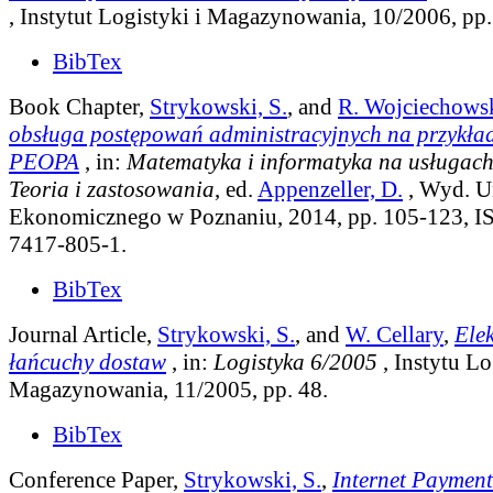
, Instytut Logistyki i Magazynowania, 10/2006, pp.
BibTex
Book Chapter,
Strykowski, S.
, and
R. Wojciechows
obsługa postępowań administracyjnych na przykład
PEOPA
, in:
Matematyka i informatyka na usługach
Teoria i zastosowania
, ed.
Appenzeller, D.
, Wyd. U
Ekonomicznego w Poznaniu, 2014, pp. 105-123, I
7417-805-1.
BibTex
Journal Article,
Strykowski, S.
, and
W. Cellary
,
Ele
łańcuchy dostaw
, in:
Logistyka 6/2005
, Instytu Lo
Magazynowania, 11/2005, pp. 48.
BibTex
Conference Paper,
Strykowski, S.
,
Internet Payment