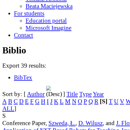
Beata Maciejewska
For students
Education portal
Microsoft Imagine
Contact
Biblio
Export 39 results:
BibTex
Sort by: [
Author
]
Title
Type
Year
A
B
C
D
E
F
G
H
I
J
K
L
M
N
O
P
Q
R
[S]
T
U
V
ALL
]
S
Conference Paper,
Szweda, Ł.
,
D. Wilusz
, and
J. Fl