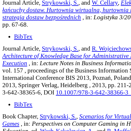
Journal Article,
Strykowski, S.
, and
W. Cellary
,
Ele
łańcuchy dostaw. Hurtownia wirtualna, hurtownia r
strategia dostaw bezpośrednich
, in:
Logistyka 3/2
pp. 67-68.
BibTex
Journal Article,
Strykowski, S.
, and
R. Wojciechow
Architecture of Knowledge Base for Administrative
Execution
, in:
Lecture Notes in Business Informati
vol. 157
, proceedings of the Business Information 
International Conference BIS 2013, Poznań, Poland
2013, Springer Verlag, Heidelberg , 2013, pp. 211
3-642-38365-6, DOI
10.1007/978-3-642-38366-3
BibTex
Book Chapter,
Strykowski, S.
,
Scenarios for Virtu
Games
, in:
Perspectives on Computer Gaming in H
Education
, ed.
Wach-Kąkolewicz, A.
, and
R. Muffol