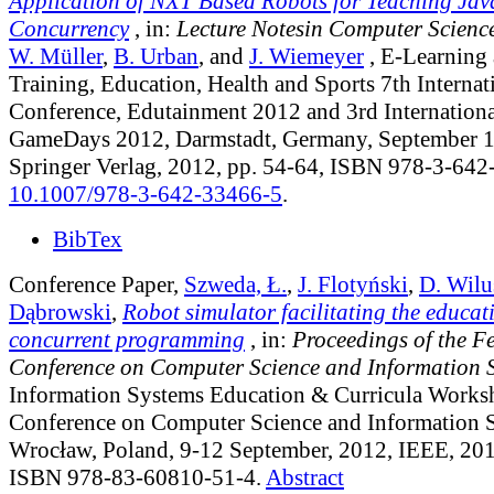
Application of NXT Based Robots for Teaching Ja
Concurrency
, in:
Lecture Notesin Computer Scienc
W. Müller
,
B. Urban
, and
J. Wiemeyer
, E-Learning
Training, Education, Health and Sports 7th Internat
Conference, Edutainment 2012 and 3rd Internationa
GameDays 2012, Darmstadt, Germany, September 1
Springer Verlag, 2012, pp. 54-64, ISBN 978-3-64
10.1007/978-3-642-33466-5
.
BibTex
Conference Paper,
Szweda, Ł.
,
J. Flotyński
,
D. Wilu
Dąbrowski
,
Robot simulator facilitating the educat
concurrent programming
, in:
Proceedings of the F
Conference on Computer Science and Information 
Information Systems Education & Curricula Works
Conference on Computer Science and Information 
Wrocław, Poland, 9-12 September, 2012, IEEE, 201
ISBN 978-83-60810-51-4.
Abstract