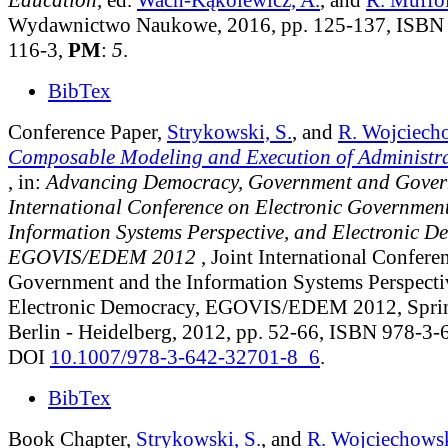
Wydawnictwo Naukowe, 2016, pp. 125-137, ISBN
116-3,
PM
:
5
.
BibTex
Conference Paper,
Strykowski, S.
, and
R. Wojciech
Composable Modeling and Execution of Administra
, in:
Advancing Democracy, Government and Govern
International Conference on Electronic Governmen
Information Systems Perspective, and Electronic D
EGOVIS/EDEM 2012
, Joint International Confere
Government and the Information Systems Perspecti
Electronic Democracy, EGOVIS/EDEM 2012, Sprin
Berlin - Heidelberg, 2012, pp. 52-66, ISBN 978-3
DOI
10.1007/978-3-642-32701-8_6
.
BibTex
Book Chapter,
Strykowski, S.
, and
R. Wojciechows