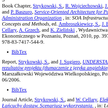
Book Chapter,
Strykowski, S.
,
R. Wojciechowski
,
J
and
P. Baszuro
,
Service-Oriented Architecture for P
Administration Organization
, in:
SOA Infrastructur
Concepts and Methods
, ed.
Ambroszkiewicz, S.
,
J. 
Cellary
,
A. Grzech
, and
K. Zieliński
, Wydawnictwa 
Ekonomicznego w Poznaniu, Poznań, 2010, pp. 39
978-83-7417-544-9.
BibTex
Report,
Strykowski, S.
, and
J. Sugiero
,
UNDERSTAN
rezultatów projektu (tłumaczenie z języka angielski
Marszałkowski Województwa Wielkopolskiego, Poz
06/2006.
BibTex
Journal Article,
Strykowski, S.
, and
W. Cellary
,
Ele
Łańcuchy dostaw. Scenariusz wykorzystania.
, in:
L