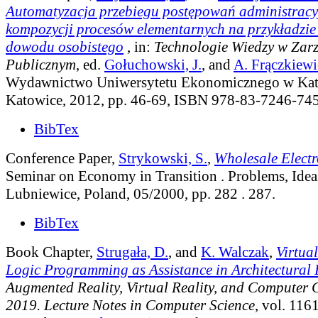
Automatyzacja przebiegu postępowań administracy
kompozycji procesów elementarnych na przykładzi
dowodu osobistego
, in:
Technologie Wiedzy w Zar
Publicznym
, ed.
Gołuchowski, J.
, and
A. Frączkiew
Wydawnictwo Uniwersytetu Ekonomicznego w Kat
Katowice, 2012, pp. 46-69, ISBN 978-83-7246-745
BibTex
Conference Paper,
Strykowski, S.
,
Wholesale Elect
Seminar on Economy in Transition . Problems, Ideas
Lubniewice, Poland, 05/2000, pp. 282 . 287.
BibTex
Book Chapter,
Strugała, D.
, and
K. Walczak
,
Virtua
Logic Programming as Assistance in Architectural
Augmented Reality, Virtual Reality, and Computer
2019. Lecture Notes in Computer Science
, vol. 116