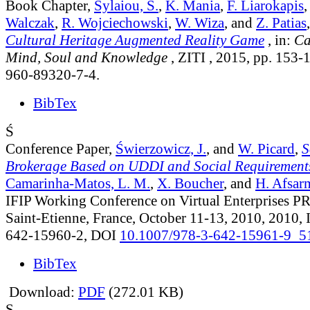
Book Chapter,
Sylaiou, S.
,
K. Mania
,
F. Liarokapis
Walczak
,
R. Wojciechowski
,
W. Wiza
, and
Z. Patias
Cultural Heritage Augmented Reality Game
, in:
Ca
Mind, Soul and Knowledge
, ZITI , 2015, pp. 153
960-89320-7-4.
BibTex
Ś
Conference Paper,
Świerzowicz, J.
, and
W. Picard
,
S
Brokerage Based on UDDI and Social Requirement
Camarinha-Matos, L. M.
,
X. Boucher
, and
H. Afsar
IFIP Working Conference on Virtual Enterprises 
Saint-Etienne, France, October 11-13, 2010, 2010,
642-15960-2, DOI
10.1007/978-3-642-15961-9_5
BibTex
Download:
PDF
(272.01 KB)
S