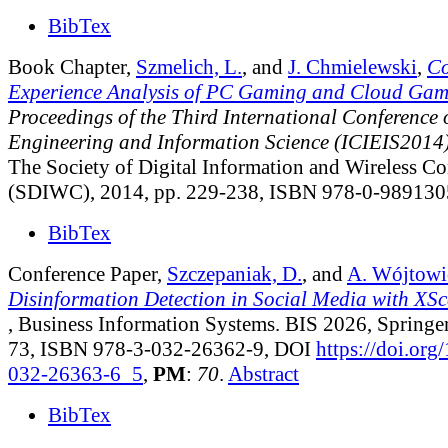
BibTex
Book Chapter,
Szmelich, L.
, and
J. Chmielewski
,
Co
Experience Analysis of PC Gaming and Cloud Ga
Proceedings of the Third International Conference 
Engineering and Information Science (ICIEIS2014
The Society of Digital Information and Wireless 
(SDIWC), 2014, pp. 229-238, ISBN 978-0-989130
BibTex
Conference Paper,
Szczepaniak, D.
, and
A. Wójtowi
Disinformation Detection in Social Media with X
, Business Information Systems. BIS 2026, Springer
73, ISBN 978-3-032-26362-9, DOI
https://doi.org
032-26363-6_5
,
PM
:
70
.
Abstract
BibTex