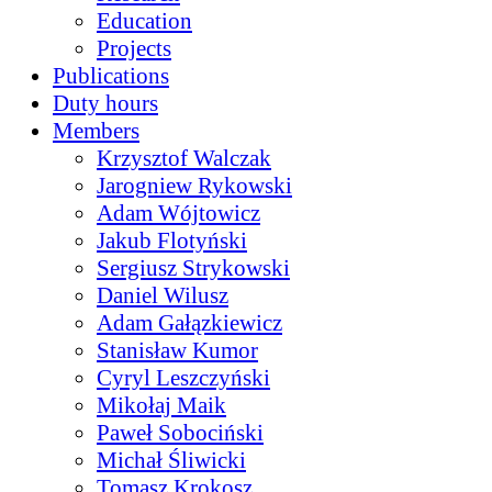
Education
Projects
Publications
Duty hours
Members
Krzysztof Walczak
Jarogniew Rykowski
Adam Wójtowicz
Jakub Flotyński
Sergiusz Strykowski
Daniel Wilusz
Adam Gałązkiewicz
Stanisław Kumor
Cyryl Leszczyński
Mikołaj Maik
Paweł Sobociński
Michał Śliwicki
Tomasz Krokosz