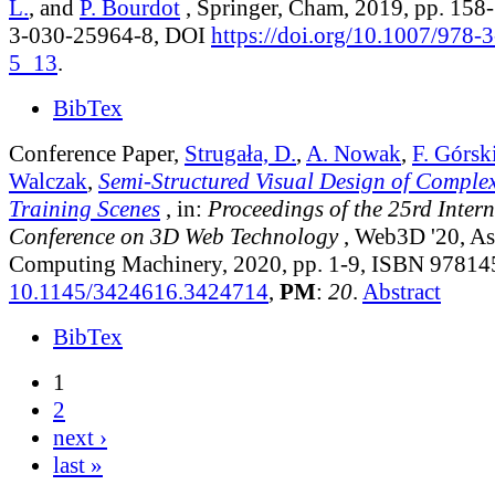
L.
, and
P. Bourdot
, Springer, Cham, 2019, pp. 158
3-030-25964-8, DOI
https://doi.org/10.1007/978-
5_13
.
BibTex
Conference Paper,
Strugała, D.
,
A. Nowak
,
F. Górsk
Walczak
,
Semi-Structured Visual Design of Complex
Training Scenes
, in:
Proceedings of the 25rd Inte
Conference on 3D Web Technology
, Web3D '20, As
Computing Machinery, 2020, pp. 1-9, ISBN 9781
10.1145/3424616.3424714
,
PM
:
20
.
Abstract
BibTex
1
2
next ›
last »