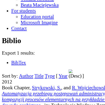
Beata Maciejewska
For students
Education portal
Microsoft Imagine
Contact
Biblio
Export 1 results:
BibTex
Sort by:
Author
Title
Type
[
Year
]
2012
Book Chapter,
Strykowski, S.
, and
R. Wojciechows
Automatyzacja przebiegu postępowań administracy
kompozycji procesów elementarnych na przykładzi