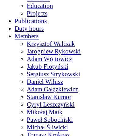
Education
Projects
Publications
Duty hours
Members
Krzysztof Walczak
Jarogniew Rykowski
Adam Wójtowicz
Jakub Flotyński
Sergiusz Strykowski
Daniel Wilusz
Adam Gałązkiewicz
Stanisław Kumor
Cyryl Leszczyński
Mikołaj Maik
Paweł Sobociński
Michał Śliwicki
Tomasz Krokosz