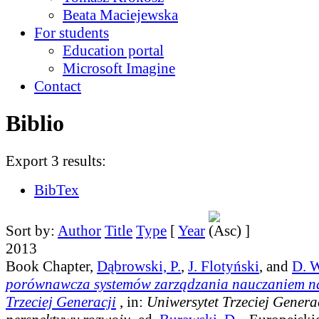
Beata Maciejewska
For students
Education portal
Microsoft Imagine
Contact
Biblio
Export 3 results:
BibTex
Sort by:
Author
Title
Type
[
Year
]
2013
Book Chapter,
Dąbrowski, P.
,
J. Flotyński
, and
D. W
porównawcza systemów zarządzania nauczaniem na
Trzeciej Generacji
, in:
Uniwersytet Trzeciej Generacj