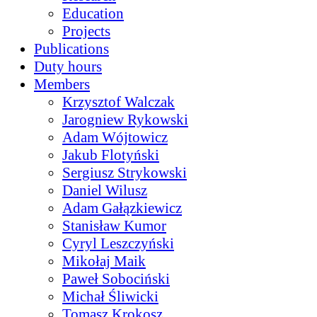
Education
Projects
Publications
Duty hours
Members
Krzysztof Walczak
Jarogniew Rykowski
Adam Wójtowicz
Jakub Flotyński
Sergiusz Strykowski
Daniel Wilusz
Adam Gałązkiewicz
Stanisław Kumor
Cyryl Leszczyński
Mikołaj Maik
Paweł Sobociński
Michał Śliwicki
Tomasz Krokosz