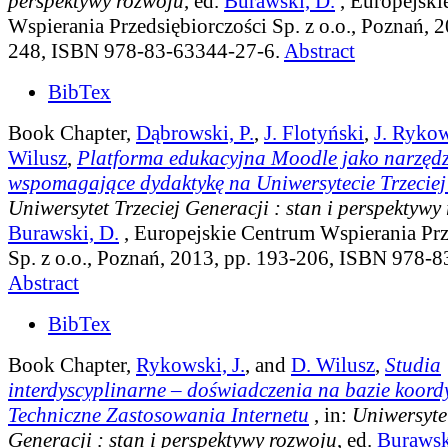
perspektywy rozwoju
, ed.
Burawski, D.
, Europejski
Wspierania Przedsiębiorczości Sp. z o.o., Poznań, 2
248, ISBN 978-83-63344-27-6.
Abstract
BibTex
Book Chapter,
Dąbrowski, P.
,
J. Flotyński
,
J. Ryko
Wilusz
,
Platforma edukacyjna Moodle jako narzędz
wspomagające dydaktykę na Uniwersytecie Trzeciej
Uniwersytet Trzeciej Generacji : stan i perspektywy
Burawski, D.
, Europejskie Centrum Wspierania Prz
Sp. z o.o., Poznań, 2013, pp. 193-206, ISBN 978-
Abstract
BibTex
Book Chapter,
Rykowski, J.
, and
D. Wilusz
,
Studia
interdyscyplinarne – doświadczenia na bazie koord
Techniczne Zastosowania Internetu
, in:
Uniwersytet
Generacji : stan i perspektywy rozwoju
, ed.
Burawsk