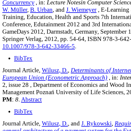
Concurrency
, in:
Lecture Notesin Computer Scienc
W. Müller
,
B. Urban
, and
J. Wiemeyer
, E-Learning
Training, Education, Health and Sports 7th Internat
Conference, Edutainment 2012 and 3rd Internationa
GameDays 2012, Darmstadt, Germany, September 1
Springer Verlag, 2012, pp. 54-64, ISBN 978-3-64
10.1007/978-3-642-33466-5
.
BibTex
Journal Article,
Wilusz, D.
,
Determinants of Internet
European Union (Econometric Approach)
, in:
Inte
2, issue 28
, Department of Economics and Wood In
Management Poznań University of Life Sciences, 2
PM
:
8
.
Abstract
BibTex
Journal Article,
Wilusz, D.
, and
J. Rykowski
,
Requi
general architecture of a payment system for the Fut