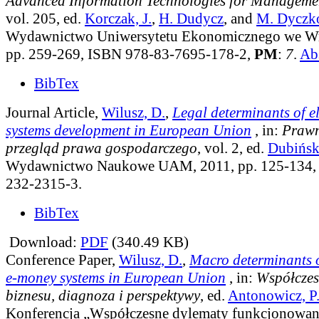
Advanced Information Technologies for Managem
vol. 205
, ed.
Korczak, J.
,
H. Dudycz
, and
M. Dyczk
Wydawnictwo Uniwersytetu Ekonomicznego we Wr
pp. 259-269, ISBN 978-83-7695-178-2,
PM
:
7
.
Abs
BibTex
Journal Article,
Wilusz, D.
,
Legal determinants of e
systems development in European Union
, in:
Prawn
przegląd prawa gospodarczego
, vol. 2
, ed.
Dubiński
Wydawnictwo Naukowe UAM, 2011, pp. 125-134,
232-2315-3.
BibTex
Download:
PDF
(340.49 KB)
Conference Paper,
Wilusz, D.
,
Macro determinants o
e-money systems in European Union
, in:
Współczes
biznesu, diagnoza i perspektywy
, ed.
Antonowicz, P
Konferencja „Współczesne dylematy funkcjonowani