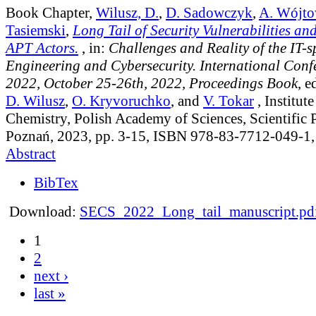
Book Chapter,
Wilusz, D.
,
D. Sadowczyk
,
A. Wójto
Tasiemski
,
Long Tail of Security Vulnerabilities an
APT Actors.
, in:
Challenges and Reality of the IT-
Engineering and Cybersecurity. International Con
2022, October 25-26th, 2022, Proceedings Book
, e
D. Wilusz
,
O. Kryvoruchko
, and
V. Tokar
, Institut
Chemistry, Polish Academy of Sciences, Scientific
Poznań, 2023, pp. 3-15, ISBN 978-83-7712-049-1
Abstract
BibTex
Download:
SECS_2022_Long_tail_manuscript.pd
1
2
next ›
last »