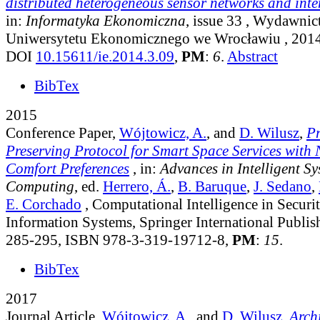
distributed heterogeneous sensor networks and inter
in:
Informatyka Ekonomiczna
, issue 33
, Wydawnic
Uniwersytetu Ekonomicznego we Wrocławiu , 2014
DOI
10.15611/ie.2014.3.09
,
PM
:
6
.
Abstract
BibTex
2015
Conference Paper,
Wójtowicz, A.
, and
D. Wilusz
,
Pr
Preserving Protocol for Smart Space Services with 
Comfort Preferences
, in:
Advances in Intelligent S
Computing
, ed.
Herrero, Á.
,
B. Baruque
,
J. Sedano
,
E. Corchado
, Computational Intelligence in Securit
Information Systems, Springer International Publis
285-295, ISBN 978-3-319-19712-8,
PM
:
15
.
BibTex
2017
Journal Article,
Wójtowicz, A.
, and
D. Wilusz
,
Archi