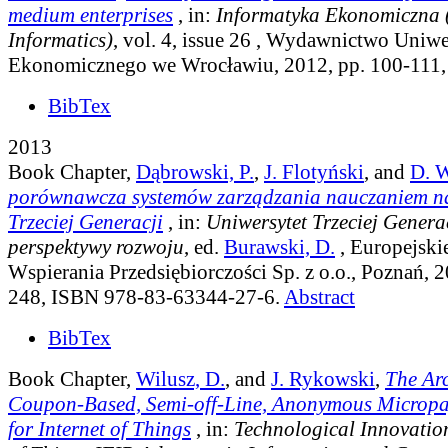
medium enterprises
, in:
Informatyka Ekonomiczna 
Informatics)
, vol. 4, issue 26
, Wydawnictwo Uniwe
Ekonomicznego we Wrocławiu, 2012, pp. 100-111
BibTex
2013
Book Chapter,
Dąbrowski, P.
,
J. Flotyński
, and
D. W
porównawcza systemów zarządzania nauczaniem na
Trzeciej Generacji
, in:
Uniwersytet Trzeciej Generacj
perspektywy rozwoju
, ed.
Burawski, D.
, Europejski
Wspierania Przedsiębiorczości Sp. z o.o., Poznań, 2
248, ISBN 978-83-63344-27-6.
Abstract
BibTex
Book Chapter,
Wilusz, D.
, and
J. Rykowski
,
The Arc
Coupon-Based, Semi-off-Line, Anonymous Microp
for Internet of Things
, in:
Technological Innovation