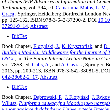
of Things IFIP Advances in Information and Comm
Technology
, vol. 394
, ed.
Camarinha-Matos, L. M.
,
Graça
, Springer, Heidelberg Dordrecht London Ne
pp. 125-132, ISBN 978-3-642-37290-2, DOI
10.10
37291-9_14
.
Abstract
BibTex
Book Chapter,
Flotyński, J.
,
K. Krysztofiak
, and
D.
Building Modular Middlewares for the Internet of 
OSGi
, in:
The Future Internet Lecture Notes in Co
vol. 7858
, ed.
Galis, A.
, and
A. Gavras
, Springer, B
2013, pp. 200-213, ISBN 978-3-642-38081-5, DO
642-38082-2_17
.
Abstract
BibTex
Book Chapter,
Dąbrowski, P.
,
J. Flotyński
,
J. Ryko
Wilusz
,
Platforma edukacyjna Moodle jako narzędz
wspomagające dydaktykę na Uniwersytecie Trzeciej