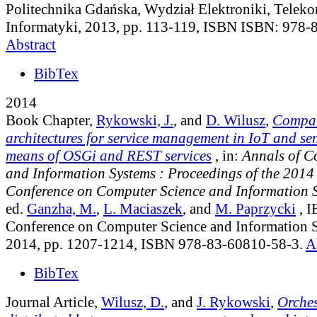
Politechnika Gdańska, Wydział Elektroniki, Teleko
Informatyki, 2013, pp. 113-119, ISBN ISBN: 978-
Abstract
BibTex
2014
Book Chapter,
Rykowski, J.
, and
D. Wilusz
,
Compar
architectures for service management in IoT and se
means of OSGi and REST services
, in:
Annals of C
and Information Systems : Proceedings of the 2014
Conference on Computer Science and Information 
ed.
Ganzha, M.
,
L. Maciaszek
, and
M. Paprzycki
, I
Conference on Computer Science and Information 
2014, pp. 1207-1214, ISBN 978-83-60810-58-3.
A
BibTex
Journal Article,
Wilusz, D.
, and
J. Rykowski
,
Orches