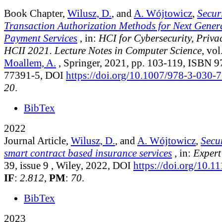
Book Chapter,
Wilusz, D.
, and
A. Wójtowicz
,
Secur
Transaction Authorization Methods for Next Genera
Payment Services
, in:
HCI for Cybersecurity, Priva
HCII 2021. Lecture Notes in Computer Science
, vo
Moallem, A.
, Springer, 2021, pp. 103-119, ISBN 
77391-5, DOI
https://doi.org/10.1007/978-3-030-
20
.
BibTex
2022
Journal Article,
Wilusz, D.
, and
A. Wójtowicz
,
Secur
smart contract based insurance services
, in:
Expert
39, issue 9
, Wiley, 2022, DOI
https://doi.org/10.1
IF
:
2.812
,
PM
:
70
.
BibTex
2023