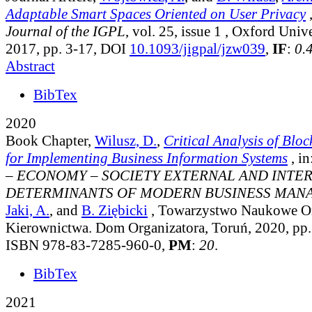
Adaptable Smart Spaces Oriented on User Privacy
,
Journal of the IGPL
, vol. 25, issue 1
, Oxford Unive
2017, pp. 3-17, DOI
10.1093/jigpal/jzw039
,
IF
:
0.
Abstract
BibTex
2020
Book Chapter,
Wilusz, D.
,
Critical Analysis of Blo
for Implementing Business Information Systems
, in
– ECONOMY – SOCIETY EXTERNAL AND INTE
DETERMINANTS OF MODERN BUSINESS MA
Jaki, A.
, and
B. Ziębicki
, Towarzystwo Naukowe Org
Kierownictwa. Dom Organizatora, Toruń, 2020, pp.
ISBN 978-83-7285-960-0,
PM
:
20
.
BibTex
2021