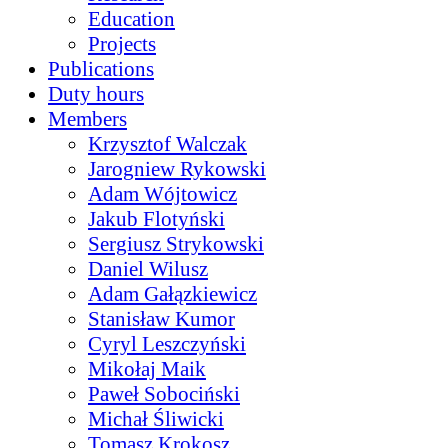
Education
Projects
Publications
Duty hours
Members
Krzysztof Walczak
Jarogniew Rykowski
Adam Wójtowicz
Jakub Flotyński
Sergiusz Strykowski
Daniel Wilusz
Adam Gałązkiewicz
Stanisław Kumor
Cyryl Leszczyński
Mikołaj Maik
Paweł Sobociński
Michał Śliwicki
Tomasz Krokosz