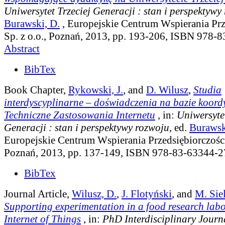
Uniwersytet Trzeciej Generacji : stan i perspektywy
Burawski, D.
, Europejskie Centrum Wspierania Prz
Sp. z o.o., Poznań, 2013, pp. 193-206, ISBN 978-
Abstract
BibTex
Book Chapter,
Rykowski, J.
, and
D. Wilusz
,
Studia
interdyscyplinarne – doświadczenia na bazie koord
Techniczne Zastosowania Internetu
, in:
Uniwersytet
Generacji : stan i perspektywy rozwoju
, ed.
Burawsk
Europejskie Centrum Wspierania Przedsiębiorczości 
Poznań, 2013, pp. 137-149, ISBN 978-83-63344-2
BibTex
Journal Article,
Wilusz, D.
,
J. Flotyński
, and
M. Sie
Supporting experimentation in a food research labo
Internet of Things
, in:
PhD Interdisciplinary Journ