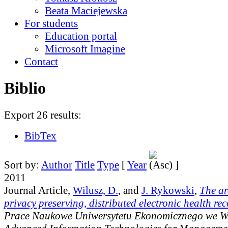
Beata Maciejewska
For students
Education portal
Microsoft Imagine
Contact
Biblio
Export 26 results:
BibTex
Sort by:
Author
Title
Type
[
Year
]
2011
Journal Article,
Wilusz, D.
, and
J. Rykowski
,
The ar
privacy preserving, distributed electronic health re
Prace Naukowe Uniwersytetu Ekonomicznego we W