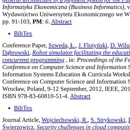
Informatyka Ekonomiczna (Business Informatics)
, 
Wydawnictwo Uniwersytetu Ekonomicznego we Wr
pp. 91-103,
PM
:
6
.
Abstract
BibTex
Conference Paper,
Szweda, Ł.
,
J. Flotyński
,
D. Wilu
Dąbrowski
,
Robot simulator facilitating the educat
concurrent programming
, in:
Proceedings of the F
Conference on Computer Science and Information 
Information Systems Education & Curricula Works
Conference on Computer Science and Information 
Wrocław, Poland, 9-12 September, 2012, IEEE, 201
ISBN 978-83-60810-51-4.
Abstract
BibTex
Journal Article,
Wojciechowski, R.
,
S. Strykowski
,
Świerzowicz
,
Security challenges in cloud computi