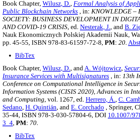
Book Chapter,
Wilusz, D.
,
Formal Analysis of Appli
Public Blockchain Networks
, in:
KNOWLEDGE – 
SOCIETY: BUSINESS DEVELOPMENT IN DIGI
AND COVID-19 CRISIS
, ed.
Nesterak, J.
, and
B. Zi
Nauk Ekonomicznych Polskiej Akademii Nauk, Wa
pp. 45-55, ISBN 978-83-61597-72-8,
PM
:
20
.
Abst
BibTex
Book Chapter,
Wilusz, D.
, and
A. Wójtowicz
,
Secur
Insurance Services with Multisignatures
, in:
13th I
Conference on Computational Intelligence in Securi
Information Systems (CISIS 2020), Advances in Inte
and Computing
, vol. 1267
, ed.
Herrero, Á.
,
C. Cam
Sedano
,
H. Quintián
, and
E. Corchado
, Springer, 
35-44, ISBN 978-3-030-57804-6, DOI
10.1007/97
3_4
,
PM
:
70
.
BibTex