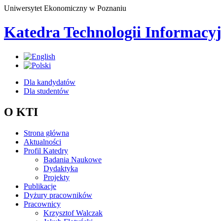
Uniwersytet Ekonomiczny w Poznaniu
Katedra Technologii Informacy
Dla kandydatów
Dla studentów
O KTI
Strona główna
Aktualności
Profil Katedry
Badania Naukowe
Dydaktyka
Projekty
Publikacje
Dyżury pracowników
Pracownicy
Krzysztof Walczak