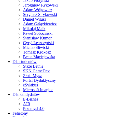
Jakub Flotyński
Jarogniew Rykowski
Adam Wójtowicz
Sergiusz Strykowski
Daniel Wilusz
Adam Gałązkiewicz
Mikołaj Maik
Paweł Sobociński
Stanisław Kumor
Cyryl Leszczyński
Michał Śliwicki
Tomasz Krokosz
Beata Maciejewska
Dla studentów
Staże Letnie
SKN GameDev
Złota Mysz
Portal Dydaktyczny
eSylabus
Microsoft Imagine
Dla kandydatów
E-Biznes
AIR
Przemysł 4.0
Felietony