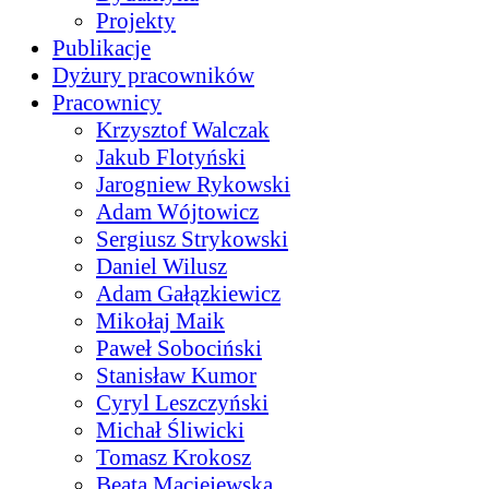
Projekty
Publikacje
Dyżury pracowników
Pracownicy
Krzysztof Walczak
Jakub Flotyński
Jarogniew Rykowski
Adam Wójtowicz
Sergiusz Strykowski
Daniel Wilusz
Adam Gałązkiewicz
Mikołaj Maik
Paweł Sobociński
Stanisław Kumor
Cyryl Leszczyński
Michał Śliwicki
Tomasz Krokosz
Beata Maciejewska