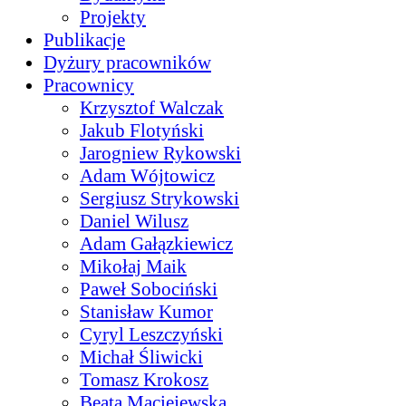
Projekty
Publikacje
Dyżury pracowników
Pracownicy
Krzysztof Walczak
Jakub Flotyński
Jarogniew Rykowski
Adam Wójtowicz
Sergiusz Strykowski
Daniel Wilusz
Adam Gałązkiewicz
Mikołaj Maik
Paweł Sobociński
Stanisław Kumor
Cyryl Leszczyński
Michał Śliwicki
Tomasz Krokosz
Beata Maciejewska