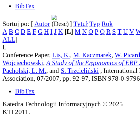
BibTex
Sortuj po: [
Autor
]
Tytuł
Typ
Rok
A
B
C
D
E
F
G
H
I
J
K
[L]
M
N
O
P
Q
R
S
T
U
V
ALL
]
L
Conference Paper,
Lis, K.
,
M. Kaczmarek
,
W. Picar
Wojciechowski
,
A Study of the Ergonomics of ERP
Pacholski, L. M.
, and
S. Trzcieliński
, Internationa
Association, 07/2007, pp. 92-97, ISBN 978-0-979
BibTex
Katedra Technologii Informacyjnych © 2025
KTI 2011.