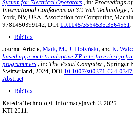
System for Electrical Operators
, in:
Proceedings of
International Conference on 3D Web Technology
, 
York, NY, USA, Association for Computing Machin
9781450399142, DOI
10.1145/3564533.3564561
.
BibTex
Journal Article,
Maik, M.
,
J. Flotyński
, and
K. Walc
based approach to adaptive XR interface design fo
programmers
, in:
The Visual Computer
, Springer 
Switzerland, 2024, DOI
10.1007/s00371-024-0347
Abstract
BibTex
Katedra Technologii Informacyjnych © 2025
KTI 2011.