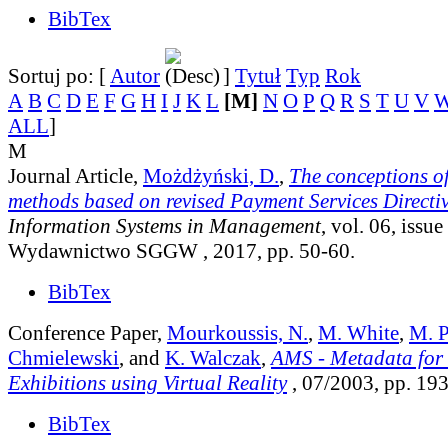
BibTex
Sortuj po: [
Autor
]
Tytuł
Typ
Rok
A
B
C
D
E
F
G
H
I
J
K
L
[M]
N
O
P
Q
R
S
T
U
V
ALL
]
M
Journal Article,
Możdżyński, D.
,
The conceptions o
methods based on revised Payment Services Directi
Information Systems in Management
, vol. 06, issue
Wydawnictwo SGGW , 2017, pp. 50-60.
BibTex
Conference Paper,
Mourkoussis, N.
,
M. White
,
M. P
Chmielewski
, and
K. Walczak
,
AMS - Metadata for 
Exhibitions using Virtual Reality
, 07/2003, pp. 19
BibTex