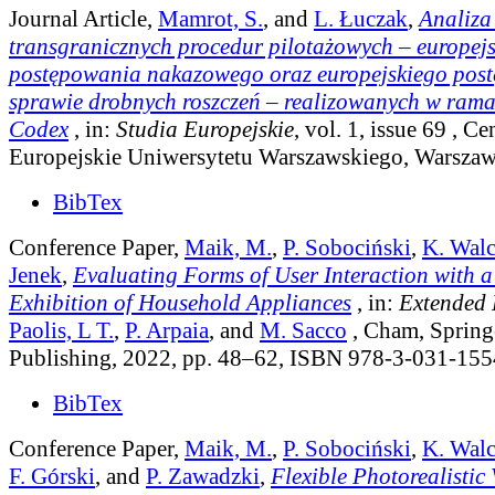
Journal Article,
Mamrot, S.
, and
L. Łuczak
,
Analiza
transgranicznych procedur pilotażowych – europej
postępowania nakazowego oraz europejskiego pos
sprawie drobnych roszczeń – realizowanych w rama
Codex
, in:
Studia Europejskie
, vol. 1, issue 69
, Ce
Europejskie Uniwersytetu Warszawskiego, Warszaw
BibTex
Conference Paper,
Maik, M.
,
P. Sobociński
,
K. Wal
Jenek
,
Evaluating Forms of User Interaction with a
Exhibition of Household Appliances
, in:
Extended 
Paolis, L T.
,
P. Arpaia
, and
M. Sacco
, Cham, Springe
Publishing, 2022, pp. 48–62, ISBN 978-3-031-15
BibTex
Conference Paper,
Maik, M.
,
P. Sobociński
,
K. Wal
F. Górski
, and
P. Zawadzki
,
Flexible Photorealistic