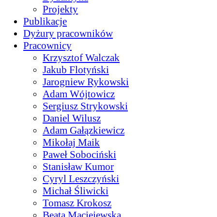
Projekty
Publikacje
Dyżury pracowników
Pracownicy
Krzysztof Walczak
Jakub Flotyński
Jarogniew Rykowski
Adam Wójtowicz
Sergiusz Strykowski
Daniel Wilusz
Adam Gałązkiewicz
Mikołaj Maik
Paweł Sobociński
Stanisław Kumor
Cyryl Leszczyński
Michał Śliwicki
Tomasz Krokosz
Beata Maciejewska