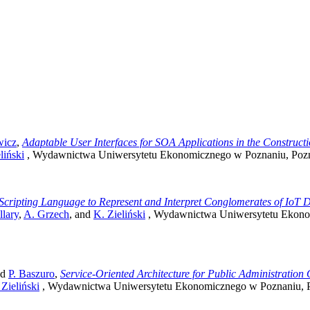
wicz
,
Adaptable User Interfaces for SOA Applications in the Constructi
liński
, Wydawnictwa Uniwersytetu Ekonomicznego w Poznaniu, Pozn
Scripting Language to Represent and Interpret Conglomerates of IoT 
llary
,
A. Grzech
, and
K. Zieliński
, Wydawnictwa Uniwersytetu Ekonom
nd
P. Baszuro
,
Service-Oriented Architecture for Public Administration
 Zieliński
, Wydawnictwa Uniwersytetu Ekonomicznego w Poznaniu, P