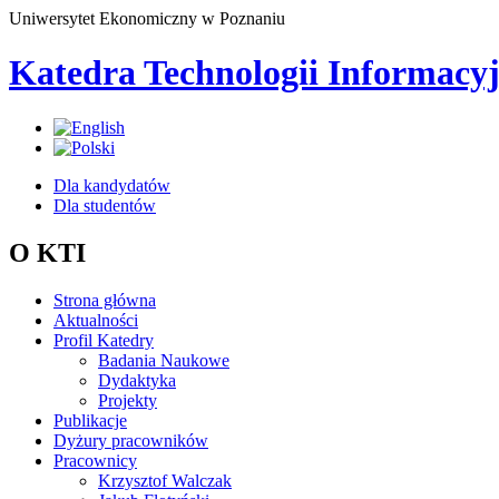
Uniwersytet Ekonomiczny w Poznaniu
Katedra Technologii Informacy
Dla kandydatów
Dla studentów
O KTI
Strona główna
Aktualności
Profil Katedry
Badania Naukowe
Dydaktyka
Projekty
Publikacje
Dyżury pracowników
Pracownicy
Krzysztof Walczak