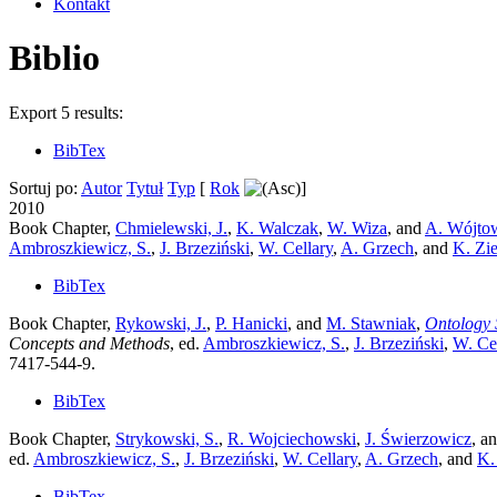
Kontakt
Biblio
Export 5 results:
BibTex
Sortuj po:
Autor
Tytuł
Typ
[
Rok
]
2010
Book Chapter,
Chmielewski, J.
,
K. Walczak
,
W. Wiza
, and
A. Wójto
Ambroszkiewicz, S.
,
J. Brzeziński
,
W. Cellary
,
A. Grzech
, and
K. Zie
BibTex
Book Chapter,
Rykowski, J.
,
P. Hanicki
, and
M. Stawniak
,
Ontology 
Concepts and Methods
, ed.
Ambroszkiewicz, S.
,
J. Brzeziński
,
W. Ce
7417-544-9.
BibTex
Book Chapter,
Strykowski, S.
,
R. Wojciechowski
,
J. Świerzowicz
, a
ed.
Ambroszkiewicz, S.
,
J. Brzeziński
,
W. Cellary
,
A. Grzech
, and
K.
BibTex