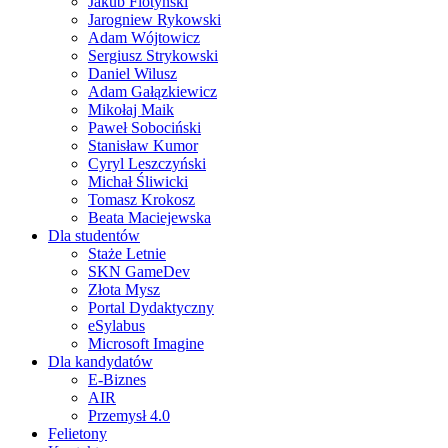
Jakub Flotyński
Jarogniew Rykowski
Adam Wójtowicz
Sergiusz Strykowski
Daniel Wilusz
Adam Gałązkiewicz
Mikołaj Maik
Paweł Sobociński
Stanisław Kumor
Cyryl Leszczyński
Michał Śliwicki
Tomasz Krokosz
Beata Maciejewska
Dla studentów
Staże Letnie
SKN GameDev
Złota Mysz
Portal Dydaktyczny
eSylabus
Microsoft Imagine
Dla kandydatów
E-Biznes
AIR
Przemysł 4.0
Felietony