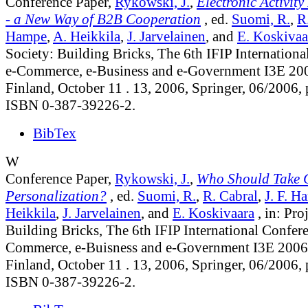
Conference Paper,
Rykowski, J.
,
Electronic Activit
- a New Way of B2B Cooperation
, ed.
Suomi, R.
,
R
Hampe
,
A. Heikkila
,
J. Jarvelainen
, and
E. Koskivaa
Society: Building Bricks, The 6th IFIP Internation
e-Commerce, e-Business and e-Government I3E 200
Finland, October 11 . 13, 2006, Springer, 06/2006,
ISBN 0-387-39226-2.
BibTex
W
Conference Paper,
Rykowski, J.
,
Who Should Take C
Personalization?
, ed.
Suomi, R.
,
R. Cabral
,
J. F. H
Heikkila
,
J. Jarvelainen
, and
E. Koskivaara
, in: Pro
Building Bricks, The 6th IFIP International Confer
Commerce, e-Buisness and e-Government I3E 2006
Finland, October 11 . 13, 2006, Springer, 06/2006,
ISBN 0-387-39226-2.