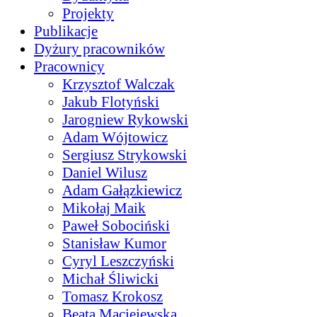
Projekty
Publikacje
Dyżury pracowników
Pracownicy
Krzysztof Walczak
Jakub Flotyński
Jarogniew Rykowski
Adam Wójtowicz
Sergiusz Strykowski
Daniel Wilusz
Adam Gałązkiewicz
Mikołaj Maik
Paweł Sobociński
Stanisław Kumor
Cyryl Leszczyński
Michał Śliwicki
Tomasz Krokosz
Beata Maciejewska