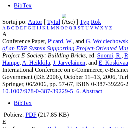
BibTex
Sortuj po:
Autor
[
Tytuł
]
Typ
Rok
A
B
C
D
E
F
G
H
I
J
K
L
M
N
O
P
Q
R
S
T
U
V
W
X
Y
Z
A
Conference Paper,
Picard, W.
, and
G. Wojciechowsk
of an ERP System Supporting Project-Oriented M
Project E-Society: Building Bricks
, ed.
Suomi, R.
,
R
Hampe
,
A. Heikkila
,
J. Jarvelainen
, and
E. Koskivaa
International Conference on e-Commerce, e-Busines
Government (I3E 2006), October 11–13, 2006, Turk
Springer, 06/2006, pp. 57-67, ISBN 0-387-39226-
10.1007/978-0-387-39229-5_6
.
Abstract
BibTex
Pobierz:
PDF
(217.85 KB)
E