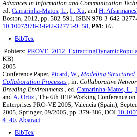
Advances in Information and Communication Tech
ed.
Camarinha-Matos, L.
,
L. Xu
, and
H. Afsarmanes
Boston, 2012, pp. 582-591, ISBN 978-3-642-3277
10.1007/978-3-642-32775-9_58
,
PM
:
10
.
BibTex
Pobierz:
PROVE_2012_ExtractingDynamicPopular
KB)
2005
Conference Paper,
Picard, W.
,
Modeling Structured
Collaboration Processes
, in:
Collaborative Networ
Breeding Environments
, ed.
Camarinha-Matos, L.
,
and
A. Ortiz
, The 6th IFIP Working Conference on 
Enterprises PRO-VE 2005, Valencia (Spain), Septe
2005, Springer, 09/2005, pp. 379-386, DOI
10.100
4_40
.
Abstract
BibTex