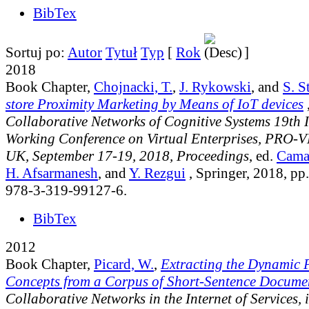
BibTex
Sortuj po:
Autor
Tytuł
Typ
[
Rok
]
2018
Book Chapter,
Chojnacki, T.
,
J. Rykowski
, and
S. S
store Proximity Marketing by Means of IoT devices
,
Collaborative Networks of Cognitive Systems 19th
Working Conference on Virtual Enterprises, PRO-V
UK, September 17-19, 2018, Proceedings
, ed.
Cama
H. Afsarmanesh
, and
Y. Rezgui
, Springer, 2018, p
978-3-319-99127-6.
BibTex
2012
Book Chapter,
Picard, W.
,
Extracting the Dynamic P
Concepts from a Corpus of Short-Sentence Docume
Collaborative Networks in the Internet of Services, 