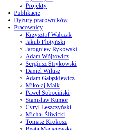
Projekty
Publikacje
Dyżury pracowników
Pracownicy
Krzysztof Walczak
Jakub Flotyński
Jarogniew Rykowski
Adam Wójtowicz
Sergiusz Strykowski
Daniel Wilusz
Adam Gałązkiewicz
Mikołaj Maik
Paweł Sobociński
Stanisław Kumor
Cyryl Leszczyński
Michał Śliwicki
Tomasz Krokosz
Beata Maciejewska