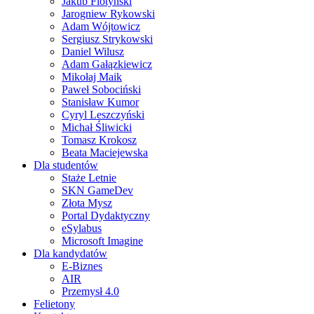
Jakub Flotyński
Jarogniew Rykowski
Adam Wójtowicz
Sergiusz Strykowski
Daniel Wilusz
Adam Gałązkiewicz
Mikołaj Maik
Paweł Sobociński
Stanisław Kumor
Cyryl Leszczyński
Michał Śliwicki
Tomasz Krokosz
Beata Maciejewska
Dla studentów
Staże Letnie
SKN GameDev
Złota Mysz
Portal Dydaktyczny
eSylabus
Microsoft Imagine
Dla kandydatów
E-Biznes
AIR
Przemysł 4.0
Felietony