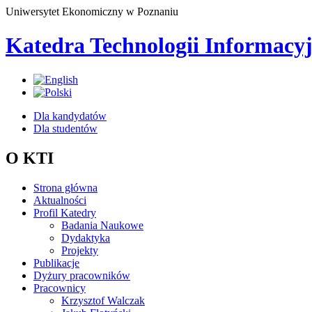
Uniwersytet Ekonomiczny w Poznaniu
Katedra Technologii Informacy
Dla kandydatów
Dla studentów
O KTI
Strona główna
Aktualności
Profil Katedry
Badania Naukowe
Dydaktyka
Projekty
Publikacje
Dyżury pracowników
Pracownicy
Krzysztof Walczak