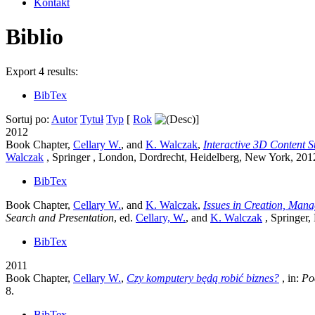
Kontakt
Biblio
Export 4 results:
BibTex
Sortuj po:
Autor
Tytuł
Typ
[
Rok
]
2012
Book Chapter,
Cellary W.
, and
K. Walczak
,
Interactive 3D Content S
Walczak
, Springer , London, Dordrecht, Heidelberg, New York, 20
BibTex
Book Chapter,
Cellary W.
, and
K. Walczak
,
Issues in Creation, Mana
Search and Presentation
, ed.
Cellary, W.
, and
K. Walczak
, Springer
BibTex
2011
Book Chapter,
Cellary W.
,
Czy komputery będą robić biznes?
, in:
Po
8.
BibTex