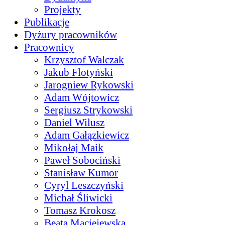
Projekty
Publikacje
Dyżury pracowników
Pracownicy
Krzysztof Walczak
Jakub Flotyński
Jarogniew Rykowski
Adam Wójtowicz
Sergiusz Strykowski
Daniel Wilusz
Adam Gałązkiewicz
Mikołaj Maik
Paweł Sobociński
Stanisław Kumor
Cyryl Leszczyński
Michał Śliwicki
Tomasz Krokosz
Beata Maciejewska