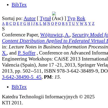
BibTex
Sortuj po:
Autor
[
Tytuł
]
Typ
Rok
A
B
C
D
E
F
G
H
I
J
K
L
M
N
O
P
Q
R
S
T
U
V
W
X
Y
Z
S
Conference Paper,
Wójtowicz, A.
,
Security Model f
Content Distribution Applied to Federated Virtual
in:
Lecture Notes in Business Information Processi
X.
, and
P. Soffer
, Conference on Advanced Informa
Engineering Workshops: CAiSE 2013 Internationa
Valencia (Spain), June 17 -21, 2013, Springer Verla
2013, pp. 502--511, ISBN 978-3-642-38489-9, D
3-642-38490-5_45
,
PM
:
15
.
BibTex
Katedra Technologii Informacyjnych © 2025
KTI 2011.