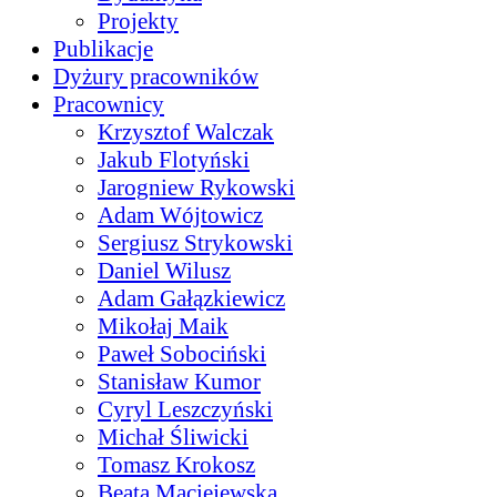
Projekty
Publikacje
Dyżury pracowników
Pracownicy
Krzysztof Walczak
Jakub Flotyński
Jarogniew Rykowski
Adam Wójtowicz
Sergiusz Strykowski
Daniel Wilusz
Adam Gałązkiewicz
Mikołaj Maik
Paweł Sobociński
Stanisław Kumor
Cyryl Leszczyński
Michał Śliwicki
Tomasz Krokosz
Beata Maciejewska