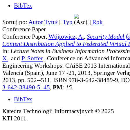
BibTex
Sortuj po:
Autor
Tytuł
[
Typ
]
Rok
Conference Paper
Conference Paper,
Wójtowicz, A.
,
Security Model f
Content Distribution Applied to Federated Virtual
in:
Lecture Notes in Business Information Processi
X.
, and
P. Soffer
, Conference on Advanced Informa
Engineering Workshops: CAiSE 2013 Internationa
Valencia (Spain), June 17 -21, 2013, Springer Verla
2013, pp. 502--511, ISBN 978-3-642-38489-9, D
3-642-38490-5_45
,
PM
:
15
.
BibTex
Katedra Technologii Informacyjnych © 2025
KTI 2011.