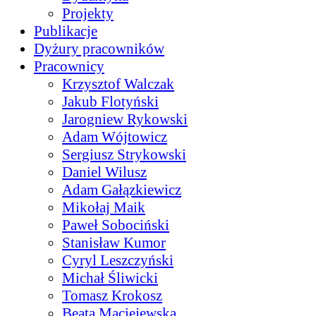
Projekty
Publikacje
Dyżury pracowników
Pracownicy
Krzysztof Walczak
Jakub Flotyński
Jarogniew Rykowski
Adam Wójtowicz
Sergiusz Strykowski
Daniel Wilusz
Adam Gałązkiewicz
Mikołaj Maik
Paweł Sobociński
Stanisław Kumor
Cyryl Leszczyński
Michał Śliwicki
Tomasz Krokosz
Beata Maciejewska