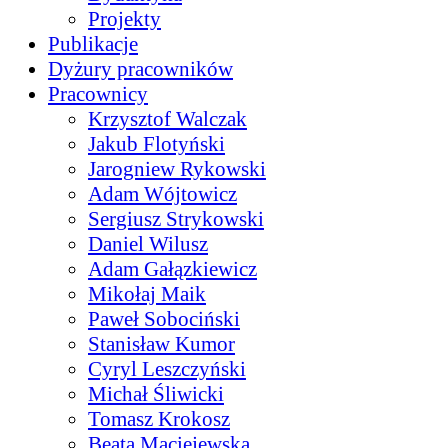
Projekty
Publikacje
Dyżury pracowników
Pracownicy
Krzysztof Walczak
Jakub Flotyński
Jarogniew Rykowski
Adam Wójtowicz
Sergiusz Strykowski
Daniel Wilusz
Adam Gałązkiewicz
Mikołaj Maik
Paweł Sobociński
Stanisław Kumor
Cyryl Leszczyński
Michał Śliwicki
Tomasz Krokosz
Beata Maciejewska