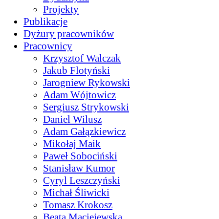
Projekty
Publikacje
Dyżury pracowników
Pracownicy
Krzysztof Walczak
Jakub Flotyński
Jarogniew Rykowski
Adam Wójtowicz
Sergiusz Strykowski
Daniel Wilusz
Adam Gałązkiewicz
Mikołaj Maik
Paweł Sobociński
Stanisław Kumor
Cyryl Leszczyński
Michał Śliwicki
Tomasz Krokosz
Beata Maciejewska