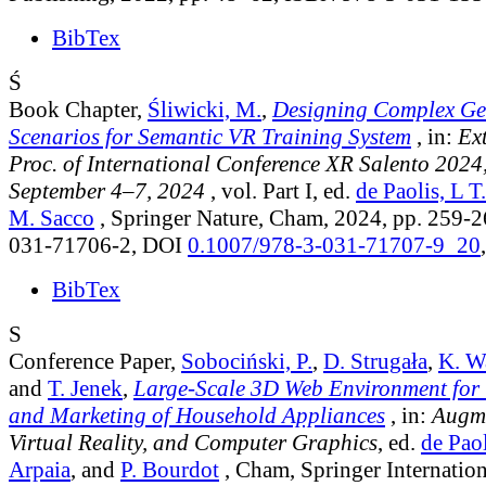
BibTex
Ś
Book Chapter,
Śliwicki, M.
,
Designing Complex Ge
Scenarios for Semantic VR Training System
, in:
Ex
Proc. of International Conference XR Salento 2024, 
September 4–7, 2024
, vol. Part I
, ed.
de Paolis, L T.
M. Sacco
, Springer Nature, Cham, 2024, pp. 259-
031-71706-2, DOI
0.1007/978-3-031-71707-9_20
BibTex
S
Conference Paper,
Sobociński, P.
,
D. Strugała
,
K. W
and
T. Jenek
,
Large-Scale 3D Web Environment for 
and Marketing of Household Appliances
, in:
Augme
Virtual Reality, and Computer Graphics
, ed.
de Paol
Arpaia
, and
P. Bourdot
, Cham, Springer Internation