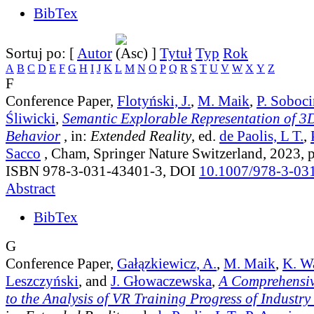
BibTex
Sortuj po: [
Autor
]
Tytuł
Typ
Rok
A
B
C
D
E
F
G
H
I
J
K
L
M
N
O
P
Q
R
S
T
U
V
W
X
Y
Z
F
Conference Paper,
Flotyński, J.
,
M. Maik
,
P. Soboci
Śliwicki
,
Semantic Explorable Representation of 3
Behavior
, in:
Extended Reality
, ed.
de Paolis, L T.
,
Sacco
, Cham, Springer Nature Switzerland, 2023, 
ISBN 978-3-031-43401-3, DOI
10.1007/978-3-03
Abstract
BibTex
G
Conference Paper,
Gałązkiewicz, A.
,
M. Maik
,
K. W
Leszczyński
, and
J. Głowaczewska
,
A Comprehensi
to the Analysis of VR Training Progress of Industr