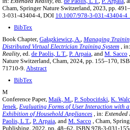
in:
Extended Reality
, ed.
de Paolis, L T.
,
P. Arpaia
, 
Cham, Springer Nature Switzerland, 2023, pp. 49
3-031-43404-4, DOI
10.1007/978-3-031-43404-4
BibTex
Book Chapter,
Gałązkiewicz, A.
,
Managing Training
Distributed Virtual Electrician Training System
, in
Reality
, ed.
de Paolis, L T.
,
P. Arpaia
, and
M. Sacco
,
Nature Switzerland, Cham, 2024, pp. 155–170, IS
71710-9.
Abstract
BibTex
M
Conference Paper,
Maik, M.
,
P. Sobociński
,
K. Wal
Jenek
,
Evaluating Forms of User Interaction with a
Exhibition of Household Appliances
, in:
Extended 
Paolis, L T.
,
P. Arpaia
, and
M. Sacco
, Cham, Springe
Publishing, 2022, pp. 48–62, ISBN 978-3-031-15