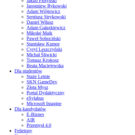
Jakub Flotyński
Jarogniew Rykowski
Adam Wójtowicz
Sergiusz Strykowski
Daniel Wilusz
Adam Gałązkiewicz
Mikołaj Maik
Paweł Sobociński
Stanisław Kumor
Cyryl Leszczyński
Michał Śliwicki
Tomasz Krokosz
Beata Maciejewska
Dla studentów
Staże Letnie
SKN GameDev
Złota Mysz
Portal Dydaktyczny
eSylabus
Microsoft Imagine
Dla kandydatów
E-Biznes
AIR
Przemysł 4.0
Felietony