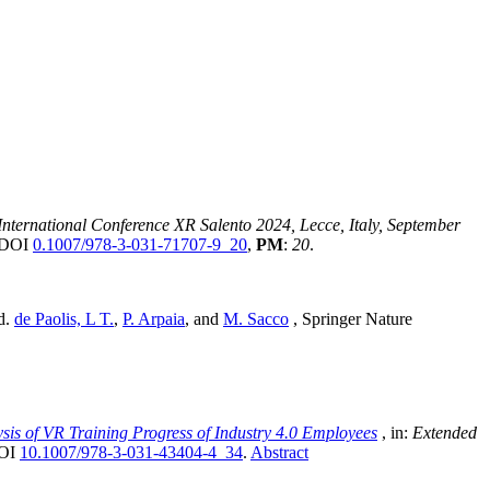
 International Conference XR Salento 2024, Lecce, Italy, September
, DOI
0.1007/978-3-031-71707-9_20
,
PM
:
20
.
ed.
de Paolis, L T.
,
P. Arpaia
, and
M. Sacco
, Springer Nature
is of VR Training Progress of Industry 4.0 Employees
, in:
Extended
DOI
10.1007/978-3-031-43404-4_34
.
Abstract