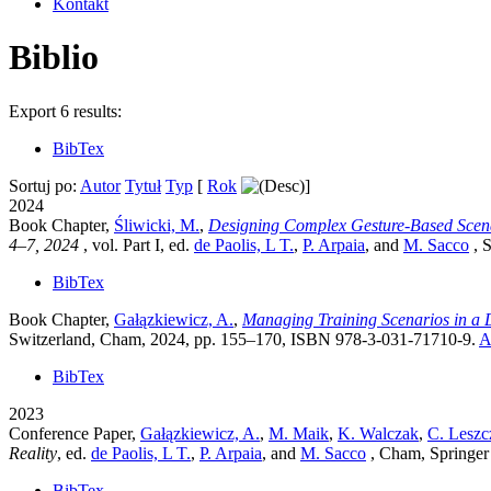
Kontakt
Biblio
Export 6 results:
BibTex
Sortuj po:
Autor
Tytuł
Typ
[
Rok
]
2024
Book Chapter,
Śliwicki, M.
,
Designing Complex Gesture-Based Scena
4–7, 2024
, vol. Part I
, ed.
de Paolis, L T.
,
P. Arpaia
, and
M. Sacco
, 
BibTex
Book Chapter,
Gałązkiewicz, A.
,
Managing Training Scenarios in a Di
Switzerland, Cham, 2024, pp. 155–170, ISBN 978-3-031-71710-9.
A
BibTex
2023
Conference Paper,
Gałązkiewicz, A.
,
M. Maik
,
K. Walczak
,
C. Leszc
Reality
, ed.
de Paolis, L T.
,
P. Arpaia
, and
M. Sacco
, Cham, Springer
BibTex