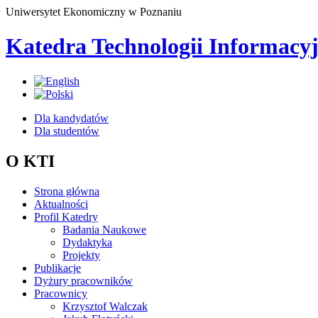
Uniwersytet Ekonomiczny w Poznaniu
Katedra Technologii Informacy
Dla kandydatów
Dla studentów
O KTI
Strona główna
Aktualności
Profil Katedry
Badania Naukowe
Dydaktyka
Projekty
Publikacje
Dyżury pracowników
Pracownicy
Krzysztof Walczak