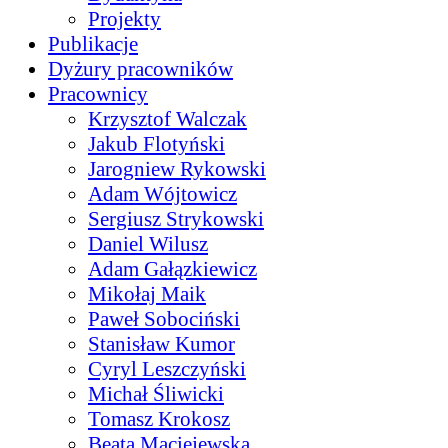
Projekty
Publikacje
Dyżury pracowników
Pracownicy
Krzysztof Walczak
Jakub Flotyński
Jarogniew Rykowski
Adam Wójtowicz
Sergiusz Strykowski
Daniel Wilusz
Adam Gałązkiewicz
Mikołaj Maik
Paweł Sobociński
Stanisław Kumor
Cyryl Leszczyński
Michał Śliwicki
Tomasz Krokosz
Beata Maciejewska