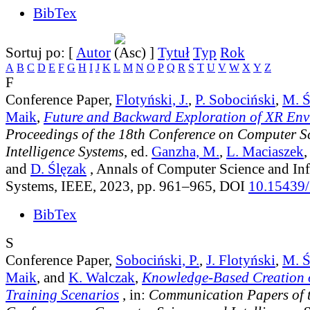
BibTex
Sortuj po: [
Autor
]
Tytuł
Typ
Rok
A
B
C
D
E
F
G
H
I
J
K
L
M
N
O
P
Q
R
S
T
U
V
W
X
Y
Z
F
Conference Paper,
Flotyński, J.
,
P. Sobociński
,
M. Ś
Maik
,
Future and Backward Exploration of XR Env
Proceedings of the 18th Conference on Computer S
Intelligence Systems
, ed.
Ganzha, M.
,
L. Maciaszek
and
D. Ślęzak
, Annals of Computer Science and In
Systems, IEEE, 2023, pp. 961–965, DOI
10.15439
BibTex
S
Conference Paper,
Sobociński, P.
,
J. Flotyński
,
M. Ś
Maik
, and
K. Walczak
,
Knowledge-Based Creation o
Training Scenarios
, in:
Communication Papers of 