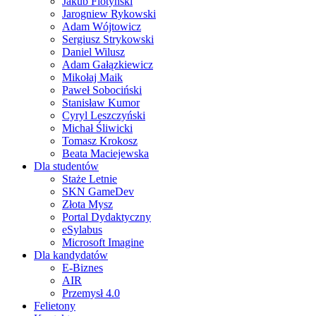
Jakub Flotyński
Jarogniew Rykowski
Adam Wójtowicz
Sergiusz Strykowski
Daniel Wilusz
Adam Gałązkiewicz
Mikołaj Maik
Paweł Sobociński
Stanisław Kumor
Cyryl Leszczyński
Michał Śliwicki
Tomasz Krokosz
Beata Maciejewska
Dla studentów
Staże Letnie
SKN GameDev
Złota Mysz
Portal Dydaktyczny
eSylabus
Microsoft Imagine
Dla kandydatów
E-Biznes
AIR
Przemysł 4.0
Felietony