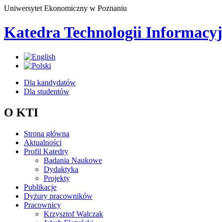
Uniwersytet Ekonomiczny w Poznaniu
Katedra Technologii Informacy
Dla kandydatów
Dla studentów
O KTI
Strona główna
Aktualności
Profil Katedry
Badania Naukowe
Dydaktyka
Projekty
Publikacje
Dyżury pracowników
Pracownicy
Krzysztof Walczak