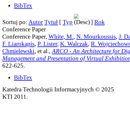
BibTex
Sortuj po:
Autor
Tytuł
[
Typ
]
Rok
Conference Paper
Conference Paper,
White, M.
,
N. Mourkoussis
,
J. D
F. Liarokapis
,
P. Lister
,
K. Walczak
,
R. Wojciechows
Chmielewski
, et al.,
ARCO - An Architecture for Digi
Management and Presentation of Virtual Exhibitio
622-625.
BibTex
Katedra Technologii Informacyjnych © 2025
KTI 2011.