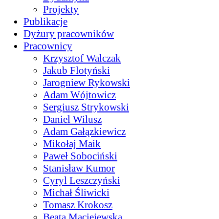
Projekty
Publikacje
Dyżury pracowników
Pracownicy
Krzysztof Walczak
Jakub Flotyński
Jarogniew Rykowski
Adam Wójtowicz
Sergiusz Strykowski
Daniel Wilusz
Adam Gałązkiewicz
Mikołaj Maik
Paweł Sobociński
Stanisław Kumor
Cyryl Leszczyński
Michał Śliwicki
Tomasz Krokosz
Beata Maciejewska