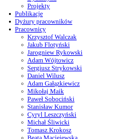
Projekty
Publikacje
Dyżury pracowników
Pracownicy
Krzysztof Walczak
Jakub Flotyński
Jarogniew Rykowski
Adam Wójtowicz
Sergiusz Strykowski
Daniel Wilusz
Adam Gałązkiewicz
Mikołaj Maik
Paweł Sobociński
Stanisław Kumor
Cyryl Leszczyński
Michał Śliwicki
Tomasz Krokosz
Beata Maciejewska