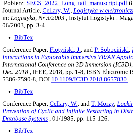
Pobierz:
SECS_2022_Long_tail_manuscript.pdf
(
Journal Article,
Cellary, W.
,
Logistyka w elektronic
in:
Logistyka, Nr 3/2003
, Instytut Logistyki i Ma
06/2003, pp. 3-4.
BibTex
Conference Paper,
Flotyński, J.
, and
P. Sobociński
,
Interactions in Explorable Immersive VR/AR Applic
International Conference on 3D Immersion (IC3D), 
Dec. 2018
, IEEE, 2018, pp. 1-8, ISBN Electronic 
5386-7590-8, DOI
10.1109/IC3D.2018.8657830
.
BibTex
Conference Paper,
Cellary, W.
, and
T. Morzy
,
Locki
Prevention of Cyclic and Infinite Restarting in Dist
Database Systems
, 01/1985, pp. 115-126.
BibTex