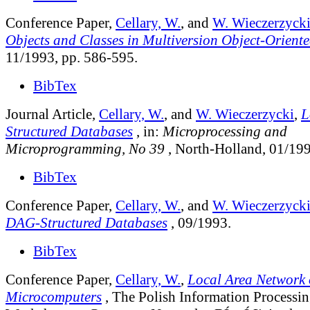
Conference Paper,
Cellary, W.
, and
W. Wieczerzyck
Objects and Classes in Multiversion Object-Orient
11/1993, pp. 586-595.
BibTex
Journal Article,
Cellary, W.
, and
W. Wieczerzycki
,
L
Structured Databases
, in:
Microprocessing and
Microprogramming, No 39
, North-Holland, 01/199
BibTex
Conference Paper,
Cellary, W.
, and
W. Wieczerzyck
DAG-Structured Databases
, 09/1993.
BibTex
Conference Paper,
Cellary, W.
,
Local Area Networ
Microcomputers
, The Polish Information Processi