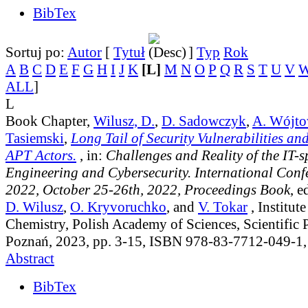
BibTex
Sortuj po:
Autor
[
Tytuł
]
Typ
Rok
A
B
C
D
E
F
G
H
I
J
K
[L]
M
N
O
P
Q
R
S
T
U
V
ALL
]
L
Book Chapter,
Wilusz, D.
,
D. Sadowczyk
,
A. Wójto
Tasiemski
,
Long Tail of Security Vulnerabilities an
APT Actors.
, in:
Challenges and Reality of the IT-
Engineering and Cybersecurity. International Con
2022, October 25-26th, 2022, Proceedings Book
, e
D. Wilusz
,
O. Kryvoruchko
, and
V. Tokar
, Institut
Chemistry, Polish Academy of Sciences, Scientific
Poznań, 2023, pp. 3-15, ISBN 978-83-7712-049-1
Abstract
BibTex