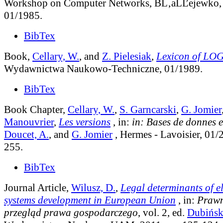
Workshop on Computer Networks, BĹ‚aĹĽejewko, 
01/1985.
BibTex
Book,
Cellary, W.
, and
Z. Pielesiak
,
Lexicon of LO
Wydawnictwa Naukowo-Techniczne, 01/1989.
BibTex
Book Chapter,
Cellary, W.
,
S. Garncarski
,
G. Jomier
Manouvrier
,
Les versions
, in:
in: Bases de donnes e
Doucet, A.
, and
G. Jomier
, Hermes - Lavoisier, 01/
255.
BibTex
Journal Article,
Wilusz, D.
,
Legal determinants of e
systems development in European Union
, in:
Prawn
przegląd prawa gospodarczego
, vol. 2
, ed.
Dubiński