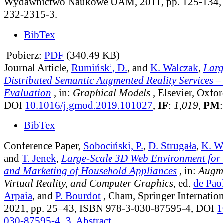
Wydawnictwo Naukowe UAM, 2011, pp. 125-134,
232-2315-3.
BibTex
Pobierz:
PDF
(340.49 KB)
Journal Article,
Rumiński, D.
, and
K. Walczak
,
Larg
Distributed Semantic Augmented Reality Services 
Evaluation
, in:
Graphical Models
, Elsevier, Oxfo
DOI
10.1016/j.gmod.2019.101027
,
IF
:
1,019
,
PM
BibTex
Conference Paper,
Sobociński, P.
,
D. Strugała
,
K. W
and
T. Jenek
,
Large-Scale 3D Web Environment for 
and Marketing of Household Appliances
, in:
Augme
Virtual Reality, and Computer Graphics
, ed.
de Paol
Arpaia
, and
P. Bourdot
, Cham, Springer Internation
2021, pp. 25–43, ISBN 978-3-030-87595-4, DOI
1
030-87595-4_3
.
Abstract