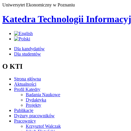
Uniwersytet Ekonomiczny w Poznaniu
Katedra Technologii Informacy
Dla kandydatów
Dla studentów
O KTI
Strona główna
Aktualności
Profil Katedry
Badania Naukowe
Dydaktyka
Projekty
Publikacje
Dyżury pracowników
Pracownicy
Krzysztof Walczak