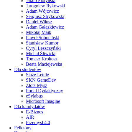
Jakub Flotyński
Jarogniew Rykowski
Adam Wójtowicz
Sergiusz Strykowski
Daniel Wilusz
Adam Gałązkiewicz
Mikołaj Maik
Paweł Sobociński
Stanisław Kumor
Cyryl Leszczyński
Michał Śliwicki
Tomasz Krokosz
Beata Maciejewska
Dla studentów
Staże Letnie
SKN GameDev
Złota Mysz
Portal Dydaktyczny
eSylabus
Microsoft Imagine
Dla kandydatów
E-Biznes
AIR
Przemysł 4.0
Felietony