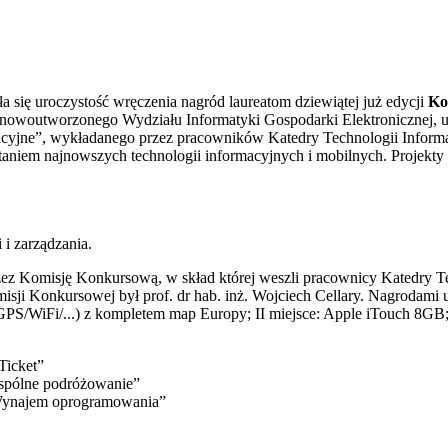
a się uroczystość wręczenia nagród laureatom dziewiątej już edycji
Ko
 nowoutworzonego Wydziału Informatyki Gospodarki Elektronicznej,
acyjne”, wykładanego przez pracowników Katedry Technologii Inform
iem najnowszych technologii informacyjnych i mobilnych. Projekty 
 i zarządzania.
rzez Komisję Konkursową, w skład której weszli pracownicy Katedry T
ji Konkursowej był prof. dr hab. inż. Wojciech Cellary. Nagrodam
PS/WiFi/...) z kompletem map Europy; II miejsce: Apple iTouch 8GB;
Ticket”
Wspólne podróżowanie”
 „ Wynajem oprogramowania”