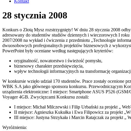
Kontakt
28 stycznia 2008
Konkurs o Złotą Mysz rozstrzygnięty! W dniu 28 stycznia 2008 odbył
adresowany do studentów studiów dziennych i wieczorowych I roku
2007/2008 na wykład i ćwiczenia z przedmiotu „Technologie inform
dwuosobowych profesjonalnych projektów biznesowych z wykorzystan
PowerPoint były oceniane według następujących kryteriów:
oryginalność, nowatorstwo i świeżość pomysłu,
biznesowy charakter przedsięwzięcia,
wpływ technologii informacyjnych na transformację organizacji
W konkursie wzięło udział 170 studentów. Prace zostały ocenione p
WBK S.A jako głównego sponsora konkursu. Przewodniczącym Komis
urządzenia elektroniczne: I miejsce: Smartphone ASUS P526 (GSM/G
Voyager 4GB. Zwycięzcami Konkursu zostali:
I miejsce: Michał Milczewski i Filip Urbański za projekt „ Web
II miejsce: Agnieszka Kukułka i Ewa Filipowicz za projekt „
III miejsce: Justyna Strzykała i Marcin Ratajczak za projekt
Wyróżnienia: