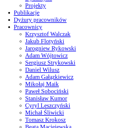
Projekty
Publikacje
Dyżury pracowników
Pracownicy
Krzysztof Walczak
Jakub Flotyński
Jarogniew Rykowski
Adam Wójtowicz
Sergiusz Strykowski
Daniel Wilusz
Adam Gałązkiewicz
Mikołaj Maik
Paweł Sobociński
Stanisław Kumor
Cyryl Leszczyński
Michał Śliwicki
Tomasz Krokosz
Beata Maciejewska