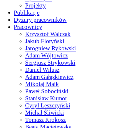
Projekty
Publikacje
Dyżury pracowników
Pracownicy
Krzysztof Walczak
Jakub Flotyński
Jarogniew Rykowski
Adam Wójtowicz
Sergiusz Strykowski
Daniel Wilusz
Adam Gałązkiewicz
Mikołaj Maik
Paweł Sobociński
Stanisław Kumor
Cyryl Leszczyński
Michał Śliwicki
Tomasz Krokosz
Beata Maciejewska