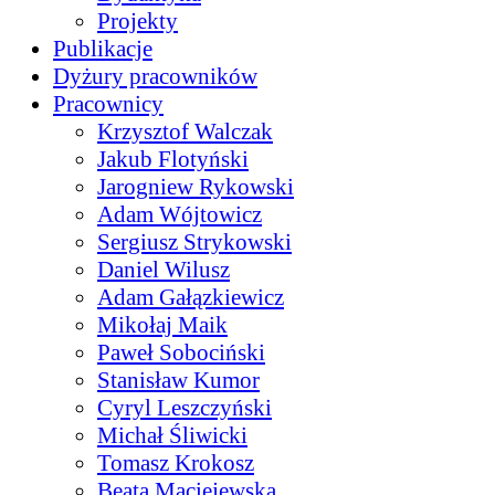
Projekty
Publikacje
Dyżury pracowników
Pracownicy
Krzysztof Walczak
Jakub Flotyński
Jarogniew Rykowski
Adam Wójtowicz
Sergiusz Strykowski
Daniel Wilusz
Adam Gałązkiewicz
Mikołaj Maik
Paweł Sobociński
Stanisław Kumor
Cyryl Leszczyński
Michał Śliwicki
Tomasz Krokosz
Beata Maciejewska