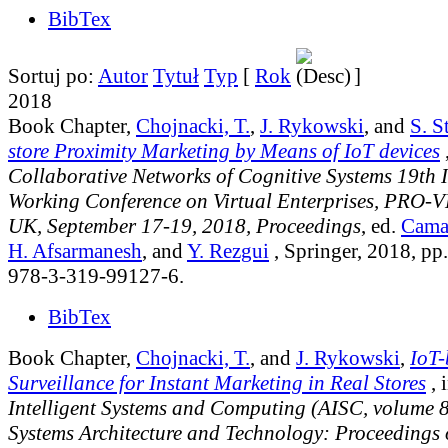
BibTex
Sortuj po:
Autor
Tytuł
Typ
[
Rok
]
2018
Book Chapter,
Chojnacki, T.
,
J. Rykowski
, and
S. S
store Proximity Marketing by Means of IoT devices
,
Collaborative Networks of Cognitive Systems 19th
Working Conference on Virtual Enterprises, PRO-V
UK, September 17-19, 2018, Proceedings
, ed.
Cama
H. Afsarmanesh
, and
Y. Rezgui
, Springer, 2018, p
978-3-319-99127-6.
BibTex
Book Chapter,
Chojnacki, T.
, and
J. Rykowski
,
IoT-
Surveillance for Instant Marketing in Real Stores
, 
Intelligent Systems and Computing (AISC, volume 
Systems Architecture and Technology: Proceedings 