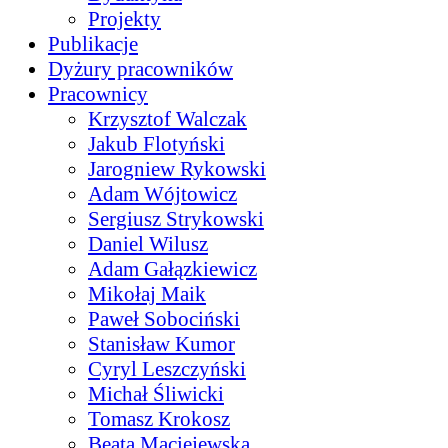
Projekty
Publikacje
Dyżury pracowników
Pracownicy
Krzysztof Walczak
Jakub Flotyński
Jarogniew Rykowski
Adam Wójtowicz
Sergiusz Strykowski
Daniel Wilusz
Adam Gałązkiewicz
Mikołaj Maik
Paweł Sobociński
Stanisław Kumor
Cyryl Leszczyński
Michał Śliwicki
Tomasz Krokosz
Beata Maciejewska