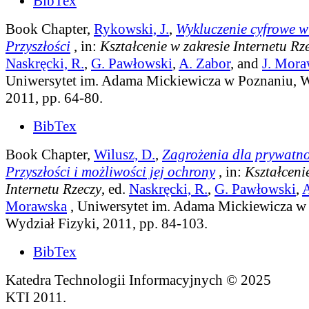
BibTex
Book Chapter,
Rykowski, J.
,
Wykluczenie cyfrowe w
Przyszłości
, in:
Kształcenie w zakresie Internetu Rz
Naskręcki, R.
,
G. Pawłowski
,
A. Zabor
, and
J. Mor
Uniwersytet im. Adama Mickiewicza w Poznaniu, W
2011, pp. 64-80.
BibTex
Book Chapter,
Wilusz, D.
,
Zagrożenia dla prywatno
Przyszłości i możliwości jej ochrony
, in:
Kształceni
Internetu Rzeczy
, ed.
Naskręcki, R.
,
G. Pawłowski
,
A
Morawska
, Uniwersytet im. Adama Mickiewicza w
Wydział Fizyki, 2011, pp. 84-103.
BibTex
Katedra Technologii Informacyjnych © 2025
KTI 2011.