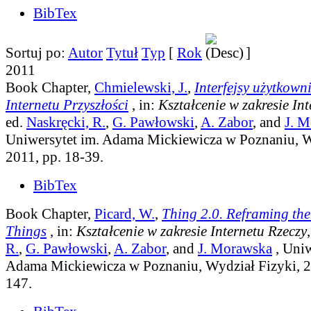
BibTex
Sortuj po:
Autor
Tytuł
Typ
[
Rok
]
2011
Book Chapter,
Chmielewski, J.
,
Interfejsy użytkown
Internetu Przyszłości
, in:
Kształcenie w zakresie In
ed.
Naskręcki, R.
,
G. Pawłowski
,
A. Zabor
, and
J. 
Uniwersytet im. Adama Mickiewicza w Poznaniu, W
2011, pp. 18-39.
BibTex
Book Chapter,
Picard, W.
,
Thing 2.0. Reframing the 
Things
, in:
Kształcenie w zakresie Internetu Rzeczy
R.
,
G. Pawłowski
,
A. Zabor
, and
J. Morawska
, Uniw
Adama Mickiewicza w Poznaniu, Wydział Fizyki, 2
147.