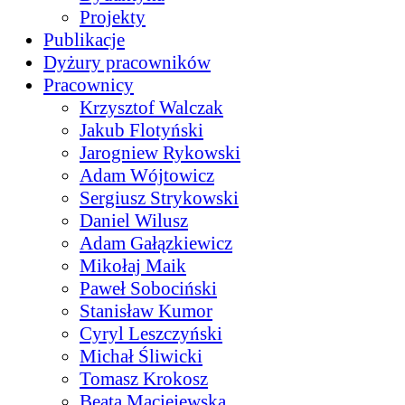
Projekty
Publikacje
Dyżury pracowników
Pracownicy
Krzysztof Walczak
Jakub Flotyński
Jarogniew Rykowski
Adam Wójtowicz
Sergiusz Strykowski
Daniel Wilusz
Adam Gałązkiewicz
Mikołaj Maik
Paweł Sobociński
Stanisław Kumor
Cyryl Leszczyński
Michał Śliwicki
Tomasz Krokosz
Beata Maciejewska