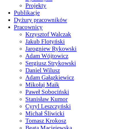
Projekty
Publikacje
Dyżury pracowników
Pracownicy
Krzysztof Walczak
Jakub Flotyński
Jarogniew Rykowski
Adam Wójtowicz
Sergiusz Strykowski
Daniel Wilusz
Adam Gałązkiewicz
Mikołaj Maik
Paweł Sobociński
Stanisław Kumor
Cyryl Leszczyński
Michał Śliwicki
Tomasz Krokosz
Beata Maciejewska