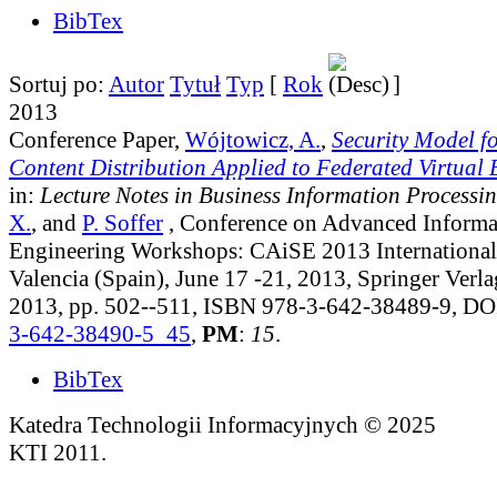
BibTex
Sortuj po:
Autor
Tytuł
Typ
[
Rok
]
2013
Conference Paper,
Wójtowicz, A.
,
Security Model f
Content Distribution Applied to Federated Virtual
in:
Lecture Notes in Business Information Processi
X.
, and
P. Soffer
, Conference on Advanced Informa
Engineering Workshops: CAiSE 2013 Internationa
Valencia (Spain), June 17 -21, 2013, Springer Verla
2013, pp. 502--511, ISBN 978-3-642-38489-9, D
3-642-38490-5_45
,
PM
:
15
.
BibTex
Katedra Technologii Informacyjnych © 2025
KTI 2011.