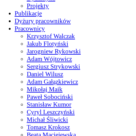
Projekty
Publikacje
Dyżury pracowników
Pracownicy
Krzysztof Walczak
Jakub Flotyński
Jarogniew Rykowski
Adam Wójtowicz
Sergiusz Strykowski
Daniel Wilusz
Adam Gałązkiewicz
Mikołaj Maik
Paweł Sobociński
Stanisław Kumor
Cyryl Leszczyński
Michał Śliwicki
Tomasz Krokosz
Beata Maciejewska