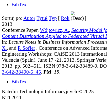
BibTex
Sortuj po:
Autor
Tytuł
Typ
[
Rok
]
2013
Conference Paper,
Wójtowicz, A.
,
Security Model f
Content Distribution Applied to Federated Virtual
in:
Lecture Notes in Business Information Processi
X.
, and
P. Soffer
, Conference on Advanced Informa
Engineering Workshops: CAiSE 2013 Internationa
Valencia (Spain), June 17 -21, 2013, Springer Verla
2013, pp. 502--511, ISBN 978-3-642-38489-9, D
3-642-38490-5_45
,
PM
:
15
.
BibTex
Katedra Technologii Informacyjnych © 2025
KTI 2011.