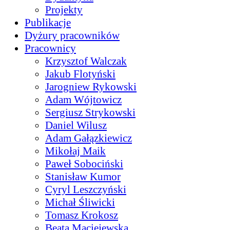
Projekty
Publikacje
Dyżury pracowników
Pracownicy
Krzysztof Walczak
Jakub Flotyński
Jarogniew Rykowski
Adam Wójtowicz
Sergiusz Strykowski
Daniel Wilusz
Adam Gałązkiewicz
Mikołaj Maik
Paweł Sobociński
Stanisław Kumor
Cyryl Leszczyński
Michał Śliwicki
Tomasz Krokosz
Beata Maciejewska