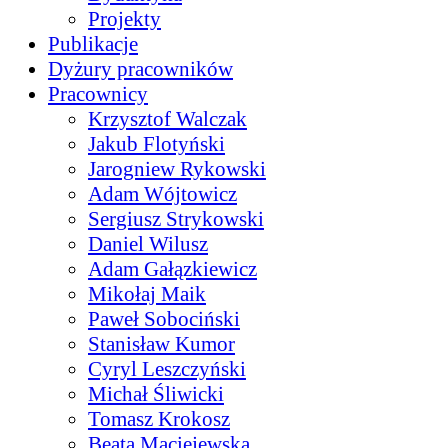
Projekty
Publikacje
Dyżury pracowników
Pracownicy
Krzysztof Walczak
Jakub Flotyński
Jarogniew Rykowski
Adam Wójtowicz
Sergiusz Strykowski
Daniel Wilusz
Adam Gałązkiewicz
Mikołaj Maik
Paweł Sobociński
Stanisław Kumor
Cyryl Leszczyński
Michał Śliwicki
Tomasz Krokosz
Beata Maciejewska