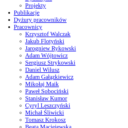
Projekty
Publikacje
Dyżury pracowników
Pracownicy
Krzysztof Walczak
Jakub Flotyński
Jarogniew Rykowski
Adam Wójtowicz
Sergiusz Strykowski
Daniel Wilusz
Adam Gałązkiewicz
Mikołaj Maik
Paweł Sobociński
Stanisław Kumor
Cyryl Leszczyński
Michał Śliwicki
Tomasz Krokosz
Beata Maciejewska