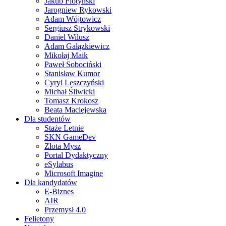
Jakub Flotyński
Jarogniew Rykowski
Adam Wójtowicz
Sergiusz Strykowski
Daniel Wilusz
Adam Gałązkiewicz
Mikołaj Maik
Paweł Sobociński
Stanisław Kumor
Cyryl Leszczyński
Michał Śliwicki
Tomasz Krokosz
Beata Maciejewska
Dla studentów
Staże Letnie
SKN GameDev
Złota Mysz
Portal Dydaktyczny
eSylabus
Microsoft Imagine
Dla kandydatów
E-Biznes
AIR
Przemysł 4.0
Felietony