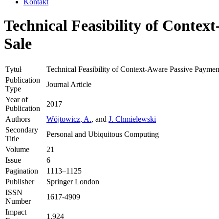
Kontakt
Technical Feasibility of Contex
Sale
Tytuł
Technical Feasibility of Context-Aware Passive Payment
Publication
Journal Article
Type
Year of
2017
Publication
Authors
Wójtowicz, A.
, and
J. Chmielewski
Secondary
Personal and Ubiquitous Computing
Title
Volume
21
Issue
6
Pagination
1113–1125
Publisher
Springer London
ISSN
1617-4909
Number
Impact
1.924