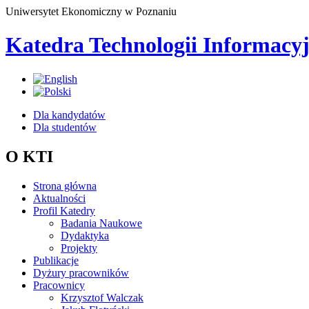
Uniwersytet Ekonomiczny w Poznaniu
Katedra Technologii Informacy
Dla kandydatów
Dla studentów
O KTI
Strona główna
Aktualności
Profil Katedry
Badania Naukowe
Dydaktyka
Projekty
Publikacje
Dyżury pracowników
Pracownicy
Krzysztof Walczak