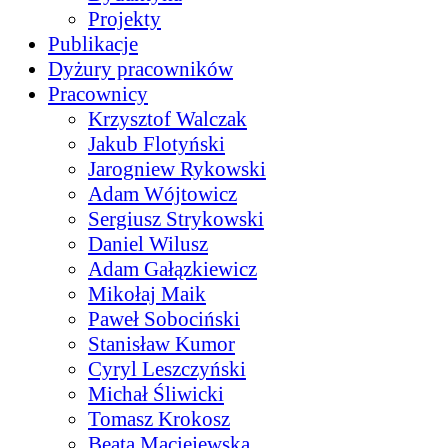
Projekty
Publikacje
Dyżury pracowników
Pracownicy
Krzysztof Walczak
Jakub Flotyński
Jarogniew Rykowski
Adam Wójtowicz
Sergiusz Strykowski
Daniel Wilusz
Adam Gałązkiewicz
Mikołaj Maik
Paweł Sobociński
Stanisław Kumor
Cyryl Leszczyński
Michał Śliwicki
Tomasz Krokosz
Beata Maciejewska