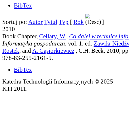
BibTex
Sortuj po:
Autor
Tytuł
Typ
[
Rok
]
2010
Book Chapter,
Cellary, W.
,
Co dalej w technice inf
Informatyka gospodarcza
, vol. 1
, ed.
Zawiła-Niedźw
Rostek
, and
A. Gąsiorkiewicz
, C.H. Beck, 2010, p
978-83-255-2161-5.
BibTex
Katedra Technologii Informacyjnych © 2025
KTI 2011.