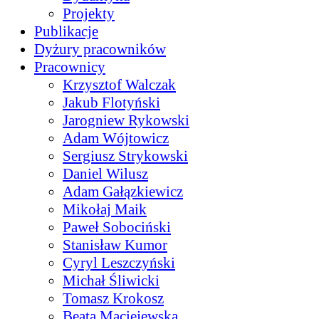
Projekty
Publikacje
Dyżury pracowników
Pracownicy
Krzysztof Walczak
Jakub Flotyński
Jarogniew Rykowski
Adam Wójtowicz
Sergiusz Strykowski
Daniel Wilusz
Adam Gałązkiewicz
Mikołaj Maik
Paweł Sobociński
Stanisław Kumor
Cyryl Leszczyński
Michał Śliwicki
Tomasz Krokosz
Beata Maciejewska