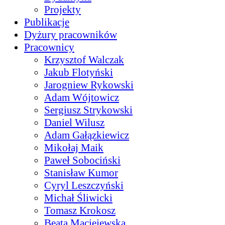
Projekty
Publikacje
Dyżury pracowników
Pracownicy
Krzysztof Walczak
Jakub Flotyński
Jarogniew Rykowski
Adam Wójtowicz
Sergiusz Strykowski
Daniel Wilusz
Adam Gałązkiewicz
Mikołaj Maik
Paweł Sobociński
Stanisław Kumor
Cyryl Leszczyński
Michał Śliwicki
Tomasz Krokosz
Beata Maciejewska