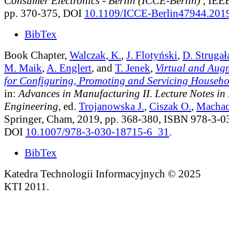
Consumer Electronics - Berlin (ICCE-Berlin)
, IEEE
pp. 370-375, DOI
10.1109/ICCE-Berlin47944.20
BibTex
Book Chapter,
Walczak, K.
,
J. Flotyński
,
D. Strugał
M. Maik
,
A. Englert
, and
T. Jenek
,
Virtual and Aug
for Configuring, Promoting and Servicing Househo
in:
Advances in Manufacturing II. Lecture Notes i
Engineering
, ed.
Trojanowska J.
,
Ciszak O.
,
Machad
Springer, Cham, 2019, pp. 368-380, ISBN 978-3-0
DOI
10.1007/978-3-030-18715-6_31
.
BibTex
Katedra Technologii Informacyjnych © 2025
KTI 2011.