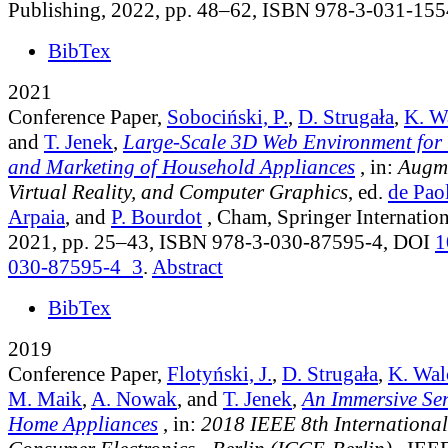
Publishing, 2022, pp. 48–62, ISBN 978-3-031-15
BibTex
2021
Conference Paper,
Sobociński, P.
,
D. Strugała
,
K. W
and
T. Jenek
,
Large-Scale 3D Web Environment for 
and Marketing of Household Appliances
, in:
Augme
Virtual Reality, and Computer Graphics
, ed.
de Paol
Arpaia
, and
P. Bourdot
, Cham, Springer Internation
2021, pp. 25–43, ISBN 978-3-030-87595-4, DOI
1
030-87595-4_3
.
Abstract
BibTex
2019
Conference Paper,
Flotyński, J.
,
D. Strugała
,
K. Wal
M. Maik
,
A. Nowak
, and
T. Jenek
,
An Immersive Ser
Home Appliances
, in:
2018 IEEE 8th International