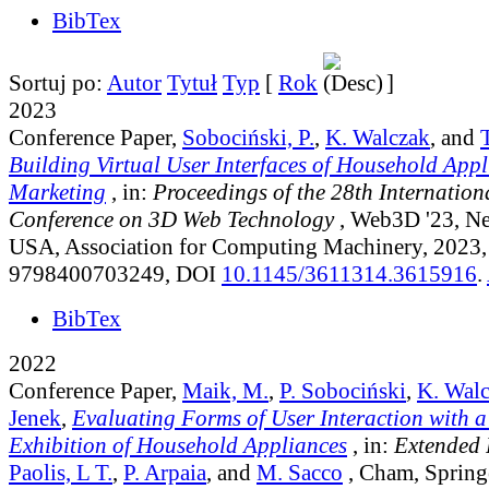
BibTex
Sortuj po:
Autor
Tytuł
Typ
[
Rok
]
2023
Conference Paper,
Sobociński, P.
,
K. Walczak
, and
Building Virtual User Interfaces of Household Appl
Marketing
, in:
Proceedings of the 28th Internatio
Conference on 3D Web Technology
, Web3D '23, N
USA, Association for Computing Machinery, 2023
9798400703249, DOI
10.1145/3611314.3615916
.
BibTex
2022
Conference Paper,
Maik, M.
,
P. Sobociński
,
K. Wal
Jenek
,
Evaluating Forms of User Interaction with a
Exhibition of Household Appliances
, in:
Extended 
Paolis, L T.
,
P. Arpaia
, and
M. Sacco
, Cham, Springe