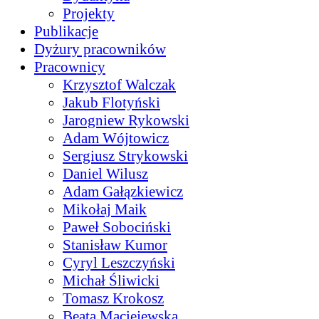
Projekty
Publikacje
Dyżury pracowników
Pracownicy
Krzysztof Walczak
Jakub Flotyński
Jarogniew Rykowski
Adam Wójtowicz
Sergiusz Strykowski
Daniel Wilusz
Adam Gałązkiewicz
Mikołaj Maik
Paweł Sobociński
Stanisław Kumor
Cyryl Leszczyński
Michał Śliwicki
Tomasz Krokosz
Beata Maciejewska